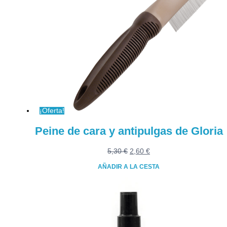
¡Oferta!
Peine de cara y antipulgas de Gloria
El
El
5,30
€
2,60
€
precio
precio
AÑADIR A LA CESTA
original
actual
era:
es:
5,30 €.
2,60 €.