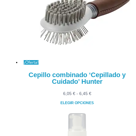
¡Oferta!
Cepillo combinado ‘Cepillado y
Cuidado’ Hunter
Rango
6,05
€
-
6,45
€
de
ELEGIR OPCIONES
precios:
Este
desde
producto
6,05 €
tiene
hasta
múltiples
6,45 €