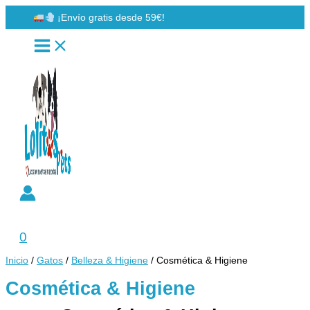
Ir
¡Envío gratis desde 59€!
al
contenido
Buscar
0
Inicio
/
Gatos
/
Belleza & Higiene
/ Cosmética & Higiene
Cosmética & Higiene