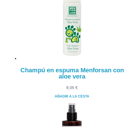
variantes.
Las
opciones
se
pueden
elegir
en
la
página
de
producto
Champú en espuma Menforsan con
aloe vera
8,05
€
AÑADIR A LA CESTA