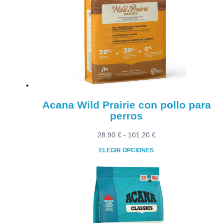
opciones
se
pueden
elegir
en
la
página
de
producto
Acana Wild Prairie con pollo para
perros
Rango
28,90
€
-
101,20
€
de
ELEGIR OPCIONES
precios:
Este
desde
producto
28,90 €
tiene
hasta
múltiples
101,20 €
variantes.
Las