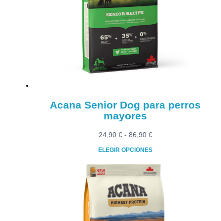
opciones
se
pueden
elegir
en
la
página
de
producto
Acana Senior Dog para perros
mayores
Rango
24,90
€
-
86,90
€
de
ELEGIR OPCIONES
precios:
Este
desde
producto
24,90 €
tiene
hasta
múltiples
86,90 €
variantes.
Las