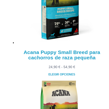
Acana Puppy Small Breed para
cachorros de raza pequeña
Rango
24,90
€
-
54,90
€
de
ELEGIR OPCIONES
precios:
Este
desde
producto
24,90 €
tiene
hasta
múltiples
54,90 €
variantes.
Las