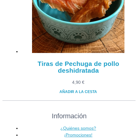
opciones
se
pueden
elegir
en
la
página
de
producto
Tiras de Pechuga de pollo
deshidratada
4,90
€
AÑADIR A LA CESTA
Información
¿Quiénes somos?
¡Promociones!