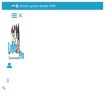
Ir
¡Envío gratis desde 59€!
al
contenido
Buscar
0