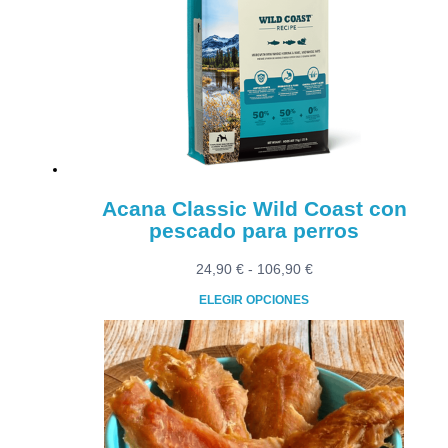
opciones
se
pueden
elegir
en
la
página
de
producto
Acana Classic Wild Coast con
pescado para perros
Rango
24,90
€
-
106,90
€
de
ELEGIR OPCIONES
precios:
Este
desde
producto
24,90 €
tiene
hasta
múltiples
106,90 €
variantes.
Las