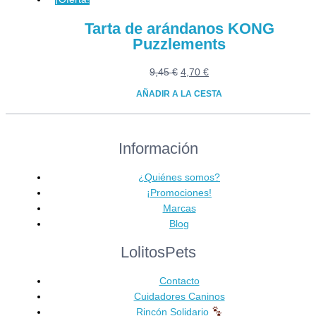
Tarta de arándanos KONG
Puzzlements
El
El
9,45
€
4,70
€
precio
precio
AÑADIR A LA CESTA
original
actual
era:
es:
9,45 €.
4,70 €.
Información
¿Quiénes somos?
¡Promociones!
Marcas
Blog
LolitosPets
Contacto
Cuidadores Caninos
Rincón Solidario