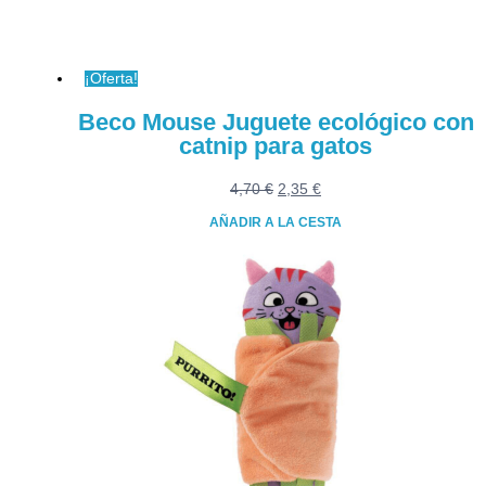
¡Oferta!
Beco Mouse Juguete ecológico con
catnip para gatos
El
El
4,70
€
2,35
€
precio
precio
AÑADIR A LA CESTA
original
actual
era:
es:
4,70 €.
2,35 €.