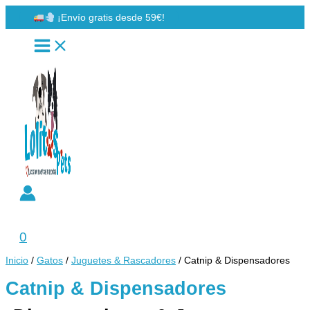
Ir
¡Envío gratis desde 59€!
al
contenido
Buscar
0
Inicio
/
Gatos
/
Juguetes & Rascadores
/ Catnip & Dispensadores
Catnip & Dispensadores