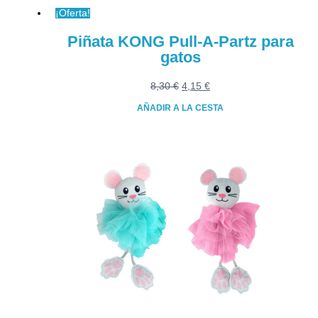
¡Oferta!
Piñata KONG Pull-A-Partz para
gatos
El
El
8,30
€
4,15
€
precio
precio
AÑADIR A LA CESTA
original
actual
era:
es:
8,30 €.
4,15 €.