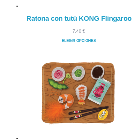
Ratona con tutú KONG Flingaroo
7,40
€
ELEGIR OPCIONES
Este
producto
tiene
múltiples
variantes.
Las
opciones
se
pueden
elegir
en
la
página
de