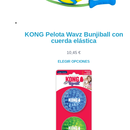
KONG Pelota Wavz Bunjiball con
cuerda elástica
10,45
€
ELEGIR OPCIONES
Este
producto
tiene
múltiples
variantes.
Las
opciones
se
pueden
elegir