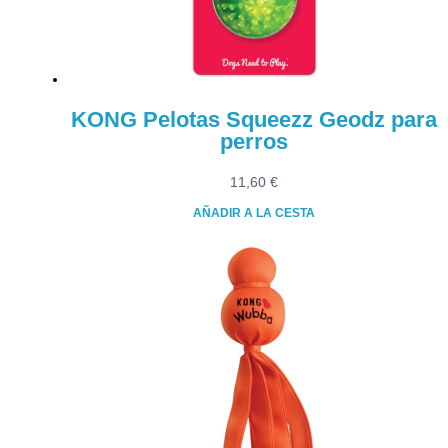
en
la
página
de
producto
KONG Pelotas Squeezz Geodz para
perros
11,60
€
AÑADIR A LA CESTA