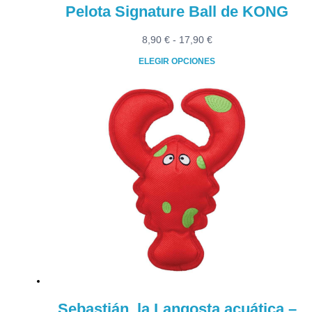
Pelota Signature Ball de KONG
Rango
8,90
€
-
17,90
€
de
ELEGIR OPCIONES
precios:
Este
desde
producto
8,90 €
tiene
hasta
múltiples
17,90 €
variantes.
Las
opciones
se
pueden
elegir
en
la
página
de
producto
Sebastián, la Langosta acuática –