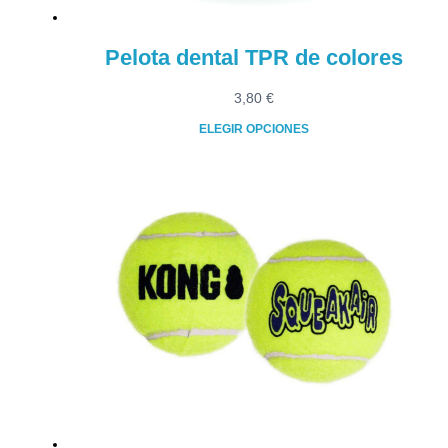
de
producto
Pelota dental TPR de colores
3,80
€
ELEGIR OPCIONES
Este
producto
tiene
múltiples
variantes.
Las
opciones
se
pueden
elegir
en
la
página
de