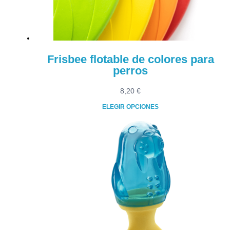
Frisbee flotable de colores para
perros
8,20
€
ELEGIR OPCIONES
Este
producto
tiene
múltiples
variantes.
Las
opciones
se
pueden
elegir