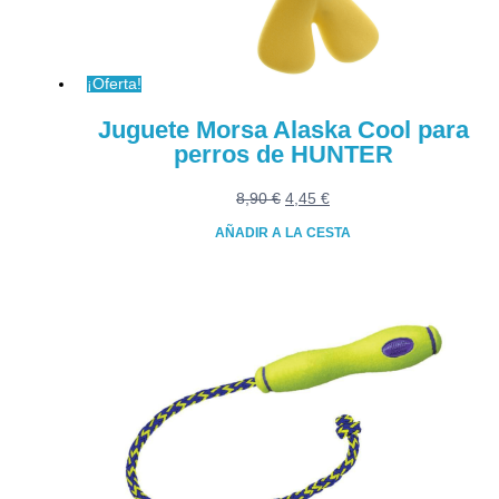
en
la
página
¡Oferta!
de
producto
Juguete Morsa Alaska Cool para
perros de HUNTER
El
El
8,90
€
4,45
€
precio
precio
AÑADIR A LA CESTA
original
actual
era:
es:
8,90 €.
4,45 €.