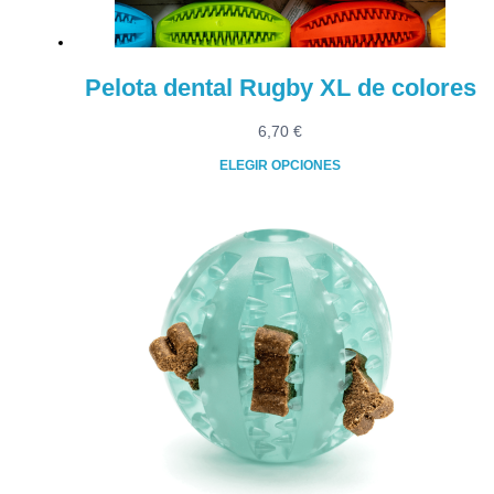
página
de
producto
Pelota dental Rugby XL de colores
6,70
€
ELEGIR OPCIONES
Este
producto
tiene
múltiples
variantes.
Las
opciones
se
pueden
elegir
en
la
página