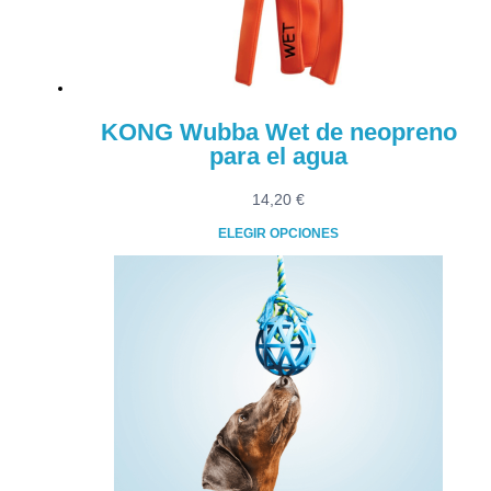
KONG Wubba Wet de neopreno
para el agua
14,20
€
ELEGIR OPCIONES
Este
producto
tiene
múltiples
variantes.
Las
opciones
se
pueden
elegir