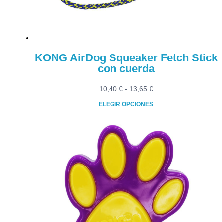
KONG AirDog Squeaker Fetch Stick
con cuerda
Rango
10,40
€
-
13,65
€
de
ELEGIR OPCIONES
precios:
Este
desde
producto
10,40 €
tiene
hasta
múltiples
13,65 €
variantes.
Las
opciones
se
pueden
elegir