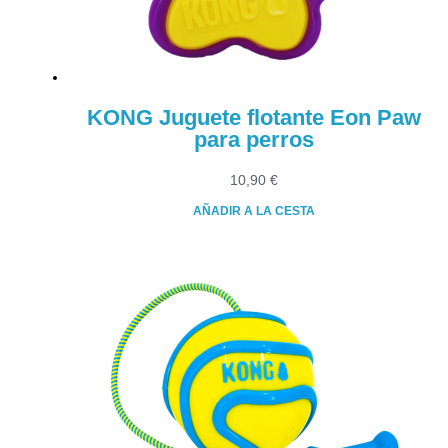
en
la
página
de
producto
KONG Juguete flotante Eon Paw
para perros
10,90
€
AÑADIR A LA CESTA