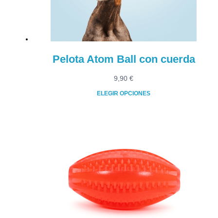
en
la
página
de
producto
Pelota Atom Ball con cuerda
9,90
€
ELEGIR OPCIONES
Este
producto
tiene
múltiples
variantes.
Las
opciones
se
pueden
elegir
en