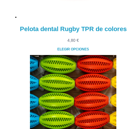
la
página
de
producto
Pelota dental Rugby TPR de colores
4,80
€
ELEGIR OPCIONES
Este
producto
tiene
múltiples
variantes.
Las
opciones
se
pueden
elegir
en
la