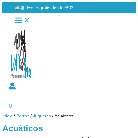
Ir
¡Envío gratis desde 59€!
al
contenido
Buscar
0
Inicio
/
Perros
/
Juguetes
/ Acuáticos
Acuáticos