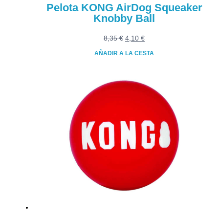
Pelota KONG AirDog Squeaker
Knobby Ball
El
El
8,35
€
4,10
€
precio
precio
AÑADIR A LA CESTA
original
actual
era:
es:
8,35 €.
4,10 €.