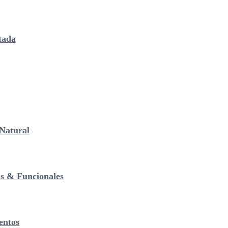
tada
Natural
as & Funcionales
entos