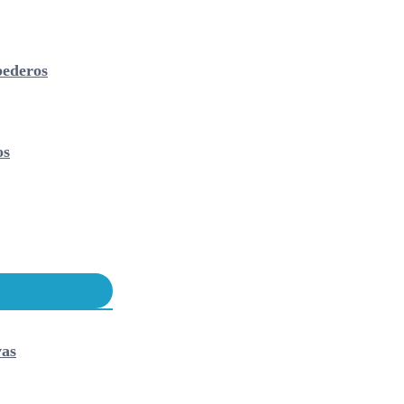
ederos
os
vas