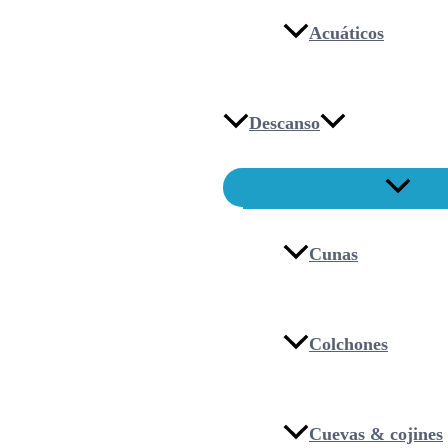
Acuáticos
Descanso
Cunas
Colchones
Cuevas & cojines