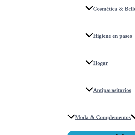
Cosmética & Bell
Higiene en paseo
Hogar
Antiparasitarios
Moda & Complementos