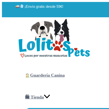
Ir
¡Envío gratis desde 59€!
al
contenido
Guardería Canina
🛍 Tienda