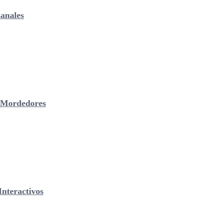
anales
& Mordedores
nteractivos