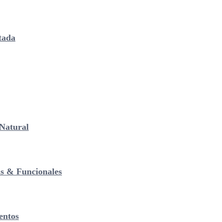
tada
Natural
as & Funcionales
entos