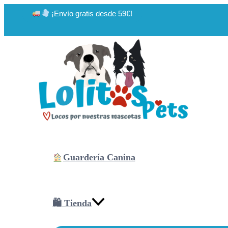
Ir
¡Envío gratis desde 59€!
al
contenido
Guardería Canina
🛍 Tienda