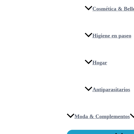
Cosmética & Bell
Higiene en paseo
Hogar
Antiparasitarios
Moda & Complementos