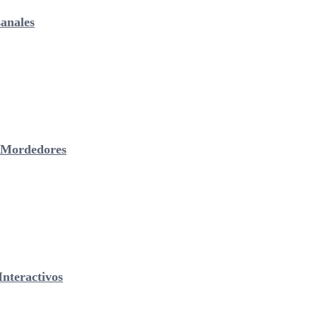
anales
& Mordedores
nteractivos