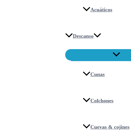
Acuáticos
Descanso
Cunas
Colchones
Cuevas & cojines