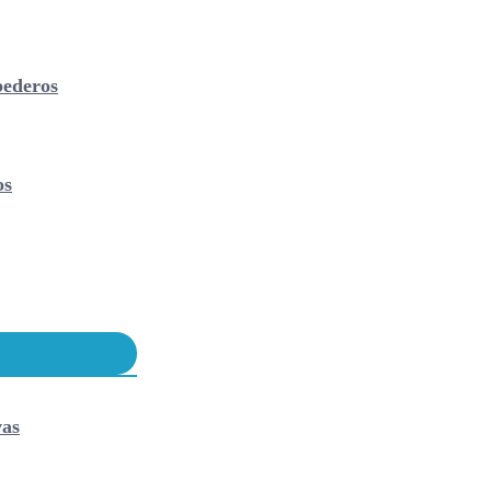
ederos
os
vas