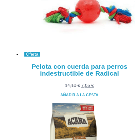
¡Oferta!
Pelota con cuerda para perros
indestructible de Radical
El
El
14,10
€
7,05
€
precio
precio
AÑADIR A LA CESTA
original
actual
era:
es:
14,10 €.
7,05 €.