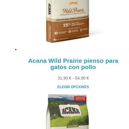
Acana Wild Prairie pienso para
gatos con pollo
Rango
31,90
€
-
54,90
€
de
ELEGIR OPCIONES
precios:
Este
desde
producto
31,90 €
tiene
hasta
múltiples
54,90 €
variantes.
Las