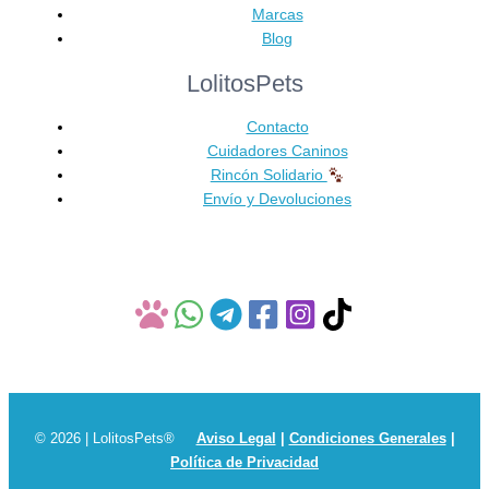
opciones
Marcas
se
Blog
pueden
LolitosPets
elegir
en
Contacto
la
Cuidadores Caninos
página
Rincón Solidario
de
Envío y Devoluciones
producto
© 2026 | LolitosPets®
Aviso Legal
|
Condiciones Generales
|
Política de Privacidad