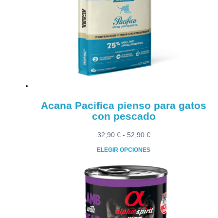
Acana Pacifica pienso para gatos
con pescado
Rango
32,90
€
-
52,90
€
de
ELEGIR OPCIONES
precios:
Este
desde
producto
32,90 €
tiene
hasta
múltiples
52,90 €
variantes.
Las