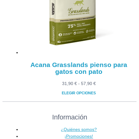
opciones
se
pueden
elegir
en
la
página
de
producto
Acana Grasslands pienso para
gatos con pato
Rango
31,90
€
-
57,90
€
de
ELEGIR OPCIONES
precios:
Este
desde
producto
31,90 €
Información
tiene
hasta
múltiples
57,90 €
variantes.
¿Quiénes somos?
Las
¡Promociones!