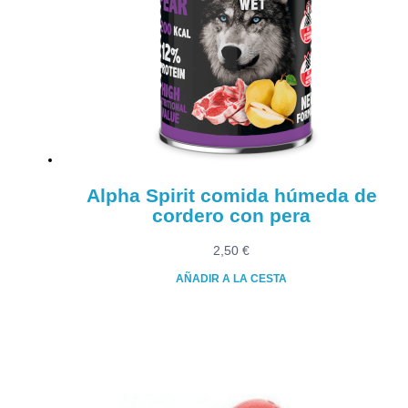
opciones
se
pueden
elegir
en
la
página
de
producto
Alpha Spirit comida húmeda de
cordero con pera
2,50
€
AÑADIR A LA CESTA