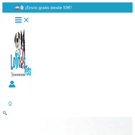
Ir
¡Envío gratis desde 59€!
al
contenido
Buscar
0