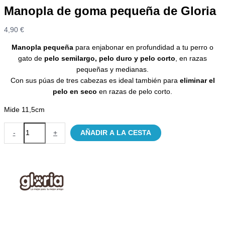
Manopla de goma pequeña de Gloria
4,90
€
Manopla pequeña
para enjabonar en profundidad a tu perro o
gato de
pelo semilargo, pelo duro y pelo corto
, en razas
pequeñas y medianas.
Con sus púas de tres cabezas es ideal también para
eliminar el
pelo en seco
en razas de pelo corto.
Mide 11,5cm
Manopla
-
+
AÑADIR A LA CESTA
de
goma
pequeña
de
Gloria
cantidad