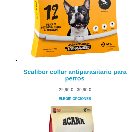
variantes.
Las
opciones
se
pueden
elegir
en
la
página
de
producto
Scalibor collar antiparasitario para
perros
Rango
29,90
€
-
30,90
€
de
ELEGIR OPCIONES
precios:
Este
desde
producto
29,90 €
tiene
hasta
múltiples
30,90 €