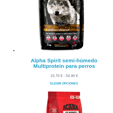
variantes.
Las
opciones
se
pueden
elegir
en
la
página
de
producto
Alpha Spirit semi-húmedo
Multiprotein para perros
Rango
15,70
€
-
54,90
€
de
ELEGIR OPCIONES
precios:
Este
desde
producto
15,70 €
tiene
hasta
múltiples
54,90 €