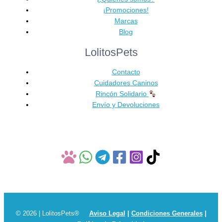
Las
¡Promociones!
opciones
Marcas
se
Blog
pueden
LolitosPets
elegir
en
Contacto
la
Cuidadores Caninos
página
Rincón Solidario
de
Envío y Devoluciones
producto
© 2026 | LolitosPets®
Aviso Legal
|
Condiciones Generales
|