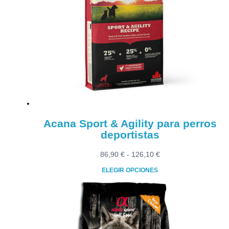
variantes.
Las
opciones
se
pueden
elegir
en
la
página
de
producto
Acana Sport & Agility para perros
deportistas
Rango
86,90
€
-
126,10
€
de
ELEGIR OPCIONES
precios:
Este
desde
producto
86,90 €
tiene
hasta
múltiples
126,10 €