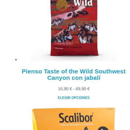
Pienso Taste of the Wild Southwest
Canyon con jabalí
Rango
16,90
€
-
69,90
€
de
ELEGIR OPCIONES
precios:
Este
desde
producto
16,90 €
tiene
hasta
múltiples
69,90 €