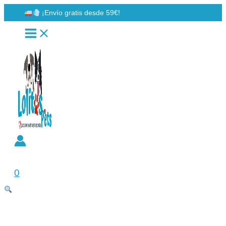
Ir
¡Envío gratis desde 59€!
al
contenido
Buscar
0