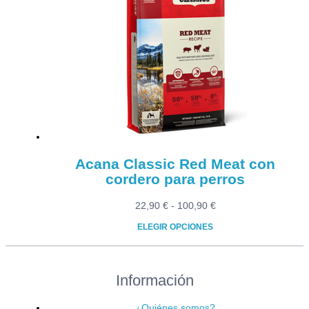
variantes.
Las
opciones
se
pueden
elegir
en
la
página
de
producto
Acana Classic Red Meat con
cordero para perros
Rango
22,90
€
-
100,90
€
de
ELEGIR OPCIONES
precios:
Este
desde
producto
22,90 €
Información
tiene
hasta
múltiples
100,90 €
variantes.
¿Quiénes somos?