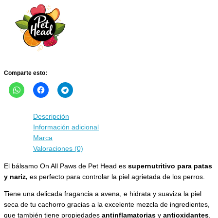
de
avena
para
las
almohadillas
cantidad
Comparte esto:
Descripción
Información adicional
Marca
Valoraciones (0)
El bálsamo On All Paws de Pet Head es
supernutritivo para patas
y nariz,
es perfecto para controlar la piel agrietada de los perros.
Tiene una delicada fragancia a avena, e hidrata y suaviza la piel
seca de tu cachorro gracias a la excelente mezcla de ingredientes,
que también tiene propiedades
antinflamatorias
y
antioxidantes
.