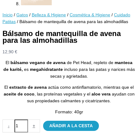
Inicio
/
Gatos
/
Belleza & Higiene
/
Cosmética & Higiene
/
Cuidado
Patitas
/ Bálsamo de mantequilla de avena para las almohadillas
Bálsamo de mantequilla de avena
para las almohadillas
12,90
€
El
bálsamo vegano de avena
de Pet Head, repleto de
manteca
de karité,
es
megahidratante
incluso para las patas y narices más
secas y agrietadas.
El
extracto de avena
actúa como antinflamatorio, mientras que el
aceite de coco
, las proteínas vegetales y el
aloe vera
ayudan con
sus propiedades calmantes y cicatrizantes.
Formato: 40gr
Bálsamo
-
+
AÑADIR A LA CESTA
de
mantequilla