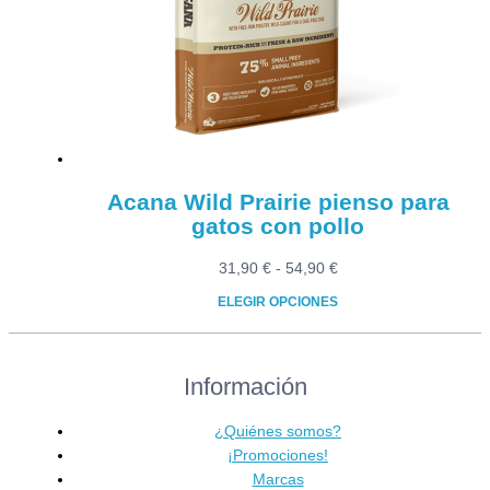
Acana Wild Prairie pienso para
gatos con pollo
Rango
31,90
€
-
54,90
€
de
ELEGIR OPCIONES
precios:
Este
desde
producto
31,90 €
Información
tiene
hasta
múltiples
54,90 €
variantes.
¿Quiénes somos?
Las
¡Promociones!
opciones
Marcas