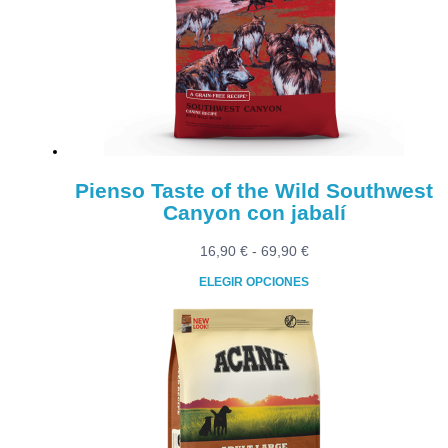
se
pueden
elegir
en
la
página
de
producto
Pienso Taste of the Wild Southwest
Canyon con jabalí
Rango
16,90
€
-
69,90
€
de
ELEGIR OPCIONES
precios:
Este
desde
producto
16,90 €
tiene
hasta
múltiples
69,90 €
variantes.
Las
opciones