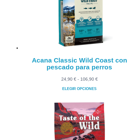
Acana Classic Wild Coast con
pescado para perros
Rango
24,90
€
-
106,90
€
de
ELEGIR OPCIONES
precios:
Este
desde
producto
24,90 €
tiene
hasta
múltiples
106,90 €
variantes.
Las
opciones