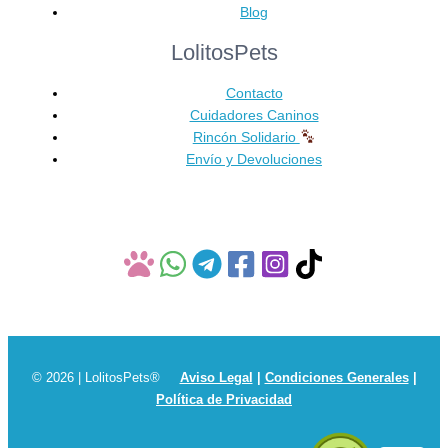
se
Blog
pueden
LolitosPets
elegir
en
Contacto
la
Cuidadores Caninos
página
Rincón Solidario
de
Envío y Devoluciones
producto
© 2026 | LolitosPets®
Aviso Legal
|
Condiciones Generales
|
Política de Privacidad