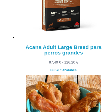
se
pueden
elegir
en
la
página
de
producto
Acana Adult Large Breed para
perros grandes
Rango
87,40
€
-
126,20
€
de
ELEGIR OPCIONES
precios:
Este
desde
producto
87,40 €
tiene
hasta
múltiples
126,20 €
variantes.
Las
opciones