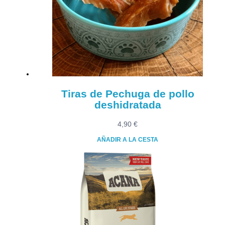
se
pueden
elegir
en
la
página
de
producto
Tiras de Pechuga de pollo
deshidratada
4,90
€
AÑADIR A LA CESTA