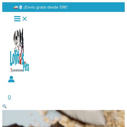
Ir
¡Envío gratis desde 59€!
al
contenido
Buscar
0