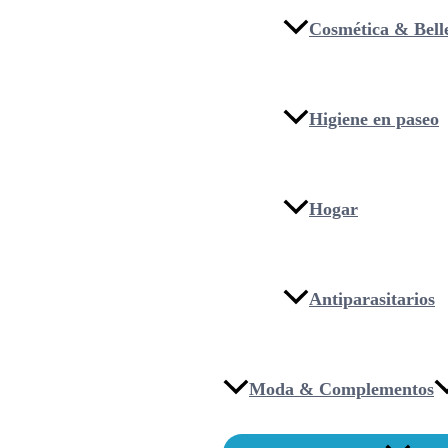
Cosmética & Bell
Higiene en paseo
Hogar
Antiparasitarios
Moda & Complementos