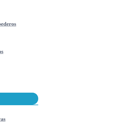
ederos
os
vas