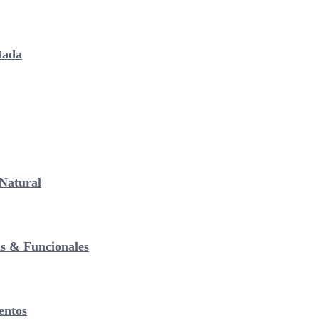
tada
Natural
as & Funcionales
entos