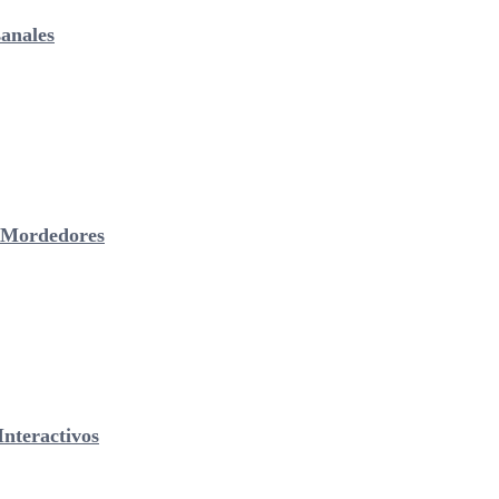
anales
& Mordedores
nteractivos