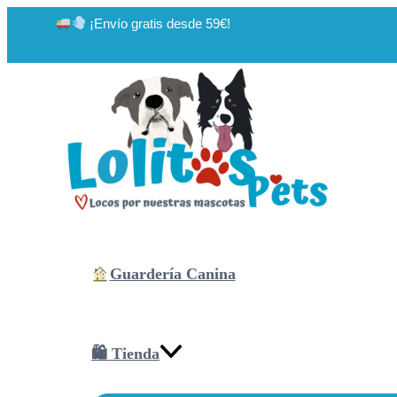
Ir
¡Envío gratis desde 59€!
al
contenido
Guardería Canina
🛍 Tienda