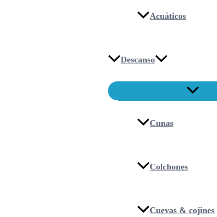
Acuáticos
Descanso
Cunas
Colchones
Cuevas & cojines