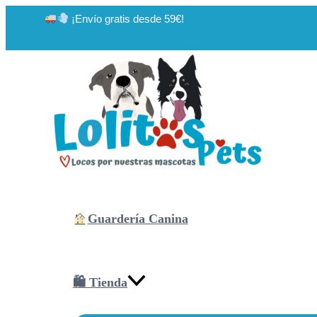
Ir
¡Envío gratis desde 59€!
al
contenido
Guardería Canina
🛍 Tienda