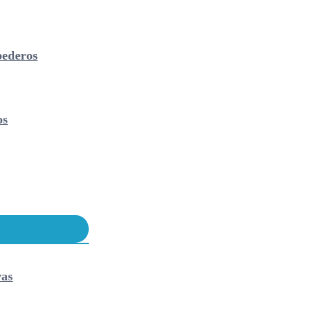
ederos
os
vas