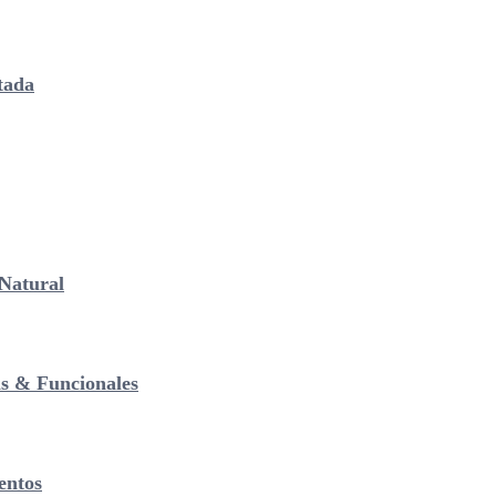
tada
Natural
as & Funcionales
entos