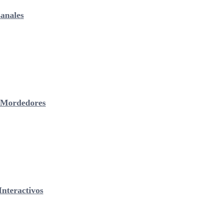
anales
& Mordedores
nteractivos