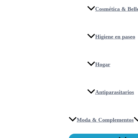
Cosmética & Bell
Higiene en paseo
Hogar
Antiparasitarios
Moda & Complementos