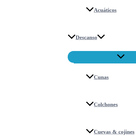
Acuáticos
Descanso
Cunas
Colchones
Cuevas & cojines