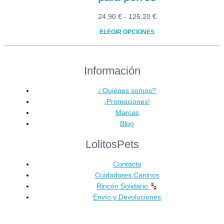
Rango
24,90
€
-
125,20
€
de
ELEGIR OPCIONES
precios:
Este
desde
producto
24,90 €
Información
tiene
hasta
múltiples
125,20 €
variantes.
¿Quiénes somos?
Las
¡Promociones!
opciones
Marcas
se
Blog
pueden
LolitosPets
elegir
en
Contacto
la
Cuidadores Caninos
página
Rincón Solidario
de
Envío y Devoluciones
producto