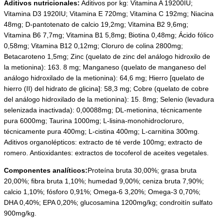
Aditivos nutricionales:
Aditivos por kg: Vitamina A 19200IU;
Vitamina D3 1920IU; Vitamina E 720mg; Vitamina C 192mg; Niacina
48mg; D-pantotenato de calcio 19,2mg; Vitamina B2 9,6mg;
Vitamina B6 7,7mg; Vitamina B1 5,8mg; Biotina 0,48mg; Ácido fólico
0,58mg; Vitamina B12 0,12mg; Cloruro de colina 2800mg;
Betacaroteno 1,5mg; Zinc (quelato de zinc del análogo hidroxilo de
la metionina): 163. 8 mg; Manganeso (quelato de manganeso del
análogo hidroxilado de la metionina): 64,6 mg; Hierro [quelato de
hierro (II) del hidrato de glicina]: 58,3 mg; Cobre (quelato de cobre
del análogo hidroxilado de la metionina): 15. 8mg; Selenio (levadura
selenizada inactivada): 0,00088mg; DL-metionina, técnicamente
pura 6000mg; Taurina 1000mg; L-lisina-monohidrocloruro,
técnicamente pura 400mg; L-cistina 400mg; L-carnitina 300mg.
Aditivos organolépticos: extracto de té verde 100mg; extracto de
romero. Antioxidantes: extractos de tocoferol de aceites vegetales.
Componentes analíticos:
Proteína bruta 30,00%; grasa bruta
20,00%; fibra bruta 1,10%; humedad 9,00%; ceniza bruta 7,90%;
calcio 1,10%; fósforo 0,91%; Omega-6 3,20%; Omega-3 0,70%;
DHA 0,40%; EPA 0,20%; glucosamina 1200mg/kg; condroitín sulfato
900mg/kg.