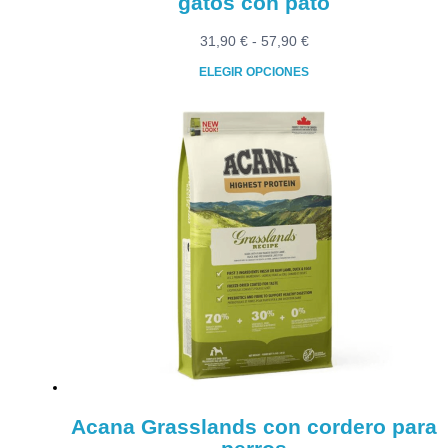
gatos con pato
Rango
31,90
€
-
57,90
€
de
ELEGIR OPCIONES
precios:
Este
desde
producto
31,90 €
tiene
hasta
múltiples
57,90 €
variantes.
Las
opciones
se
pueden
elegir
en
la
página
de
producto
Acana Grasslands con cordero para