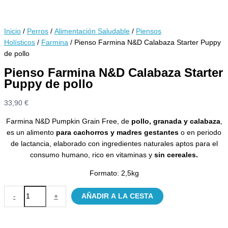
Inicio
/
Perros
/
Alimentación Saludable
/
Piensos
Holísticos
/
Farmina
/ Pienso Farmina N&D Calabaza Starter Puppy
de pollo
Pienso Farmina N&D Calabaza Starter
Puppy de pollo
33,90
€
Farmina N&D Pumpkin Grain Free, de
pollo, granada y calabaza
,
es un alimento
para cachorros y madres gestantes
o en periodo
de lactancia, elaborado con ingredientes naturales aptos para el
consumo humano, rico en vitaminas y
sin cereales.
Formato: 2,5kg
Pienso
-
+
AÑADIR A LA CESTA
Farmina
N&D
Calabaza