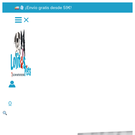
Ir
¡Envío gratis desde 59€!
al
contenido
Buscar
0