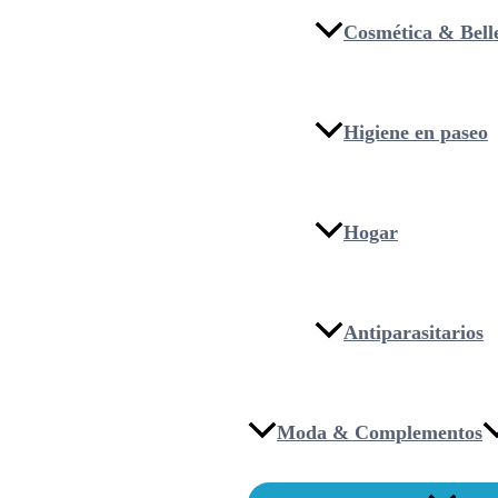
Cosmética & Bell
Higiene en paseo
Hogar
Antiparasitarios
Moda & Complementos