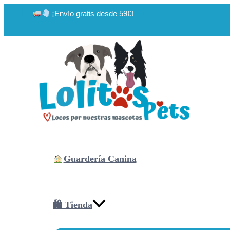
Ir
¡Envío gratis desde 59€!
al
contenido
Guardería Canina
🛍 Tienda