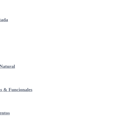
tada
Natural
as & Funcionales
entos