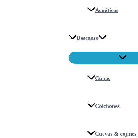
Acuáticos
Descanso
Cunas
Colchones
Cuevas & cojines