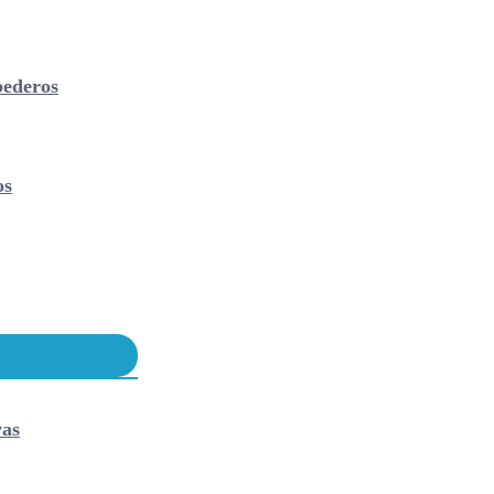
ederos
os
vas