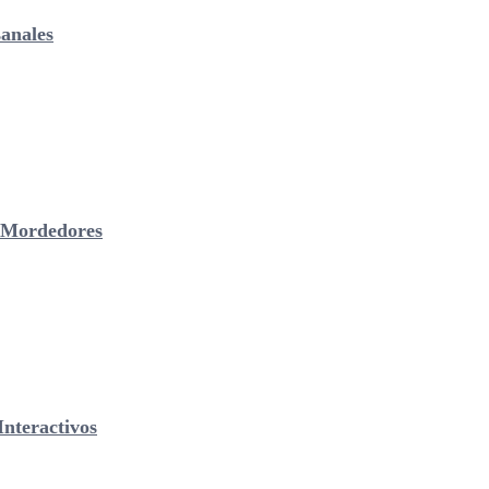
anales
& Mordedores
nteractivos