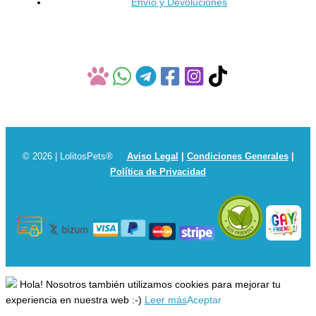
Envío y Devoluciones
producto
© 2026 | LolitosPets®
Aviso Legal
|
Condiciones Generales
|
Política de Privacidad
Hola! Nosotros también utilizamos cookies para mejorar tu
experiencia en nuestra web :-)
Leer más
Aceptar