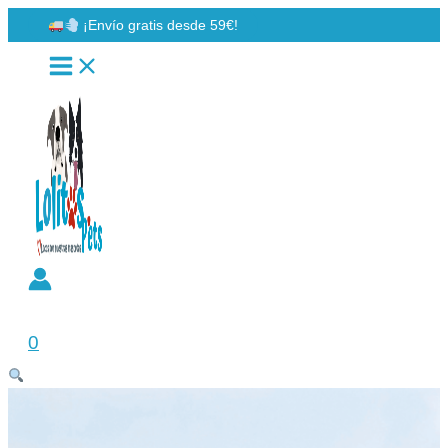
Ir
¡Envío gratis desde 59€!
al
contenido
Buscar
0