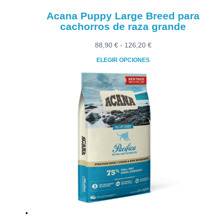
producto
Acana Puppy Large Breed para
cachorros de raza grande
Rango
88,90
€
-
126,20
€
de
ELEGIR OPCIONES
precios:
Este
desde
producto
88,90 €
tiene
hasta
múltiples
126,20 €
variantes.
Las
opciones
se
pueden
elegir
en
la
página
de