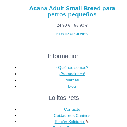
producto
Acana Adult Small Breed para
perros pequeños
Rango
24,90
€
-
55,90
€
de
ELEGIR OPCIONES
precios:
Este
desde
producto
24,90 €
Información
tiene
hasta
múltiples
55,90 €
variantes.
¿Quiénes somos?
Las
¡Promociones!
opciones
Marcas
se
Blog
pueden
LolitosPets
elegir
en
Contacto
la
Cuidadores Caninos
página
Rincón Solidario
de