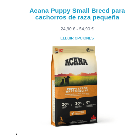
producto
Acana Puppy Small Breed para
cachorros de raza pequeña
Rango
24,90
€
-
54,90
€
de
ELEGIR OPCIONES
precios:
Este
desde
producto
24,90 €
tiene
hasta
múltiples
54,90 €
variantes.
Las
opciones
se
pueden
elegir
en
la
página
de