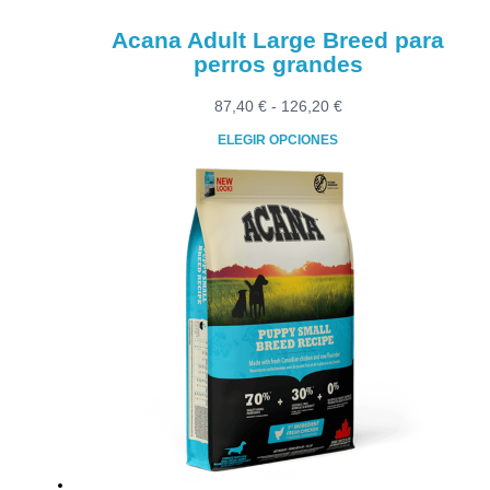
Acana Adult Large Breed para
perros grandes
Rango
87,40
€
-
126,20
€
de
ELEGIR OPCIONES
precios:
Este
desde
producto
87,40 €
tiene
hasta
múltiples
126,20 €
variantes.
Las
opciones
se
pueden
elegir
en
la
página
de