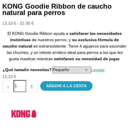
KONG Goodie Ribbon de caucho
natural para perros
Rango
13,10
€
-
31,90
€
de
El KONG Goodie Ribbon ayuda a
satisfacer las necesidades
precios:
instintivas
de nuestros perros, y
su exclusiva fórmula de
desde
caucho natural
es extraresistente. Tiene 4 agujeros para esconder
13,10 €
las chuches, y un rebote errático ideal para perros a los que les
hasta
gusta masticar mientras
satisfacen su necesidad de jugar.
31,90 €
¿Qué tamaño necesitas?
Limpiar
13,10
€
KONG
-
+
AÑADIR A LA CESTA
Goodie
Ribbon
de
caucho
natural
para
perros