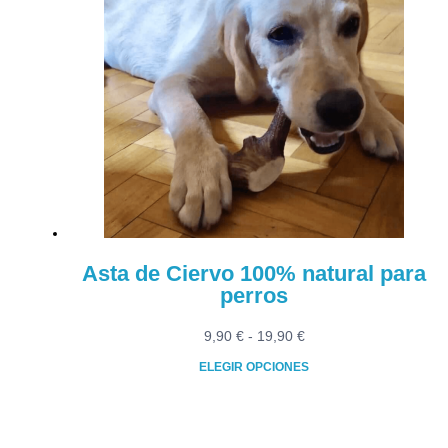
múltiples
12,40 €
variantes.
Las
opciones
se
pueden
elegir
en
la
página
de
producto
Asta de Ciervo 100% natural para
perros
Rango
9,90
€
-
19,90
€
de
ELEGIR OPCIONES
precios:
Este
desde
producto
9,90 €
tiene
hasta