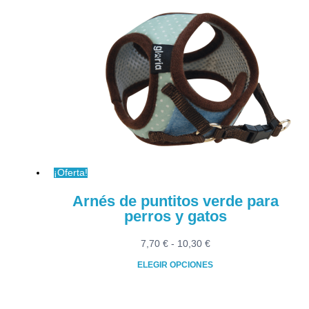
tiene
hasta
múltiples
7,70 €
variantes.
Las
opciones
se
pueden
elegir
en
la
página
¡Oferta!
de
producto
Arnés de puntitos verde para
perros y gatos
Rango
7,70
€
-
10,30
€
de
ELEGIR OPCIONES
precios:
Este
desde
producto
7,70 €