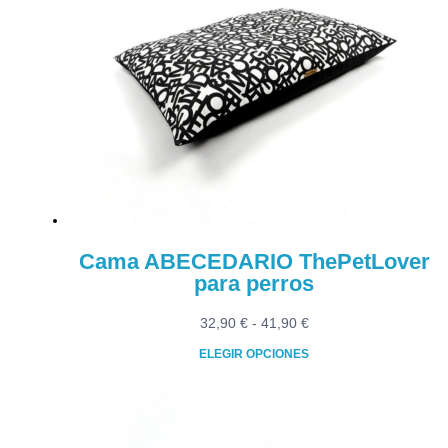
múltiples
7,90 €
variantes.
Las
opciones
se
pueden
elegir
en
la
página
de
producto
Cama ABECEDARIO ThePetLover
para perros
Rango
32,90
€
-
41,90
€
de
ELEGIR OPCIONES
precios:
Este
desde
producto
32,90 €
tiene
hasta