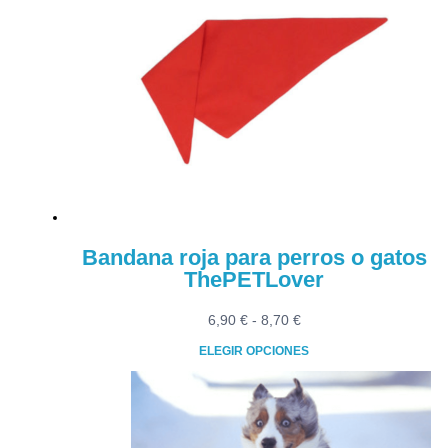
8,70 €
variantes.
Las
opciones
se
pueden
elegir
en
la
página
de
producto
Bandana roja para perros o gatos
ThePETLover
Rango
6,90
€
-
8,70
€
de
ELEGIR OPCIONES
precios:
Este
desde
producto
6,90 €
tiene
hasta
múltiples