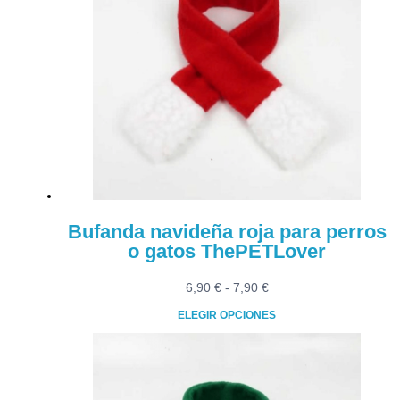
8,45 €
variantes.
Las
opciones
se
pueden
elegir
en
la
página
de
producto
Bufanda navideña roja para perros
o gatos ThePETLover
Rango
6,90
€
-
7,90
€
de
ELEGIR OPCIONES
precios:
Este
desde
producto
6,90 €
tiene
hasta