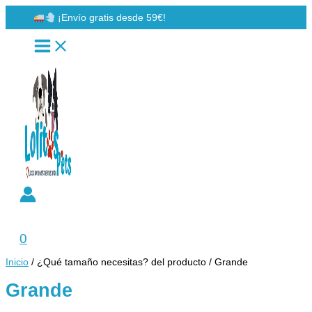
Ir
¡Envío gratis desde 59€!
al
contenido
Buscar
0
Inicio
/ ¿Qué tamaño necesitas? del producto / Grande
Grande