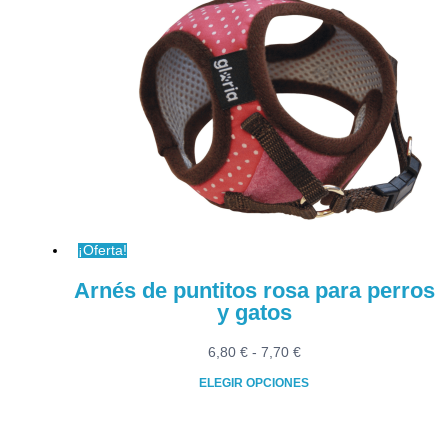
tiene
hasta
múltiples
11,90 €
variantes.
Las
opciones
se
pueden
elegir
en
la
página
¡Oferta!
de
producto
Arnés de puntitos rosa para perros
y gatos
Rango
6,80
€
-
7,70
€
de
ELEGIR OPCIONES
precios:
Este
desde
producto
6,80 €