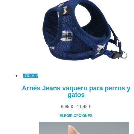
tiene
hasta
múltiples
32,90 €
variantes.
Las
opciones
se
pueden
elegir
en
la
página
¡Oferta!
de
producto
Arnés Jeans vaquero para perros y
gatos
Rango
6,95
€
-
11,45
€
de
ELEGIR OPCIONES
precios:
Este
desde
producto
6,95 €