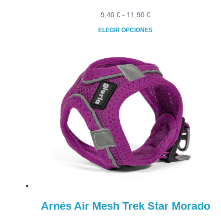
Rango
9,40
€
-
11,90
€
de
ELEGIR OPCIONES
precios:
Este
desde
producto
9,40 €
tiene
hasta
múltiples
11,90 €
variantes.
Las
opciones
se
pueden
elegir
en
la
página
de
producto
Arnés Air Mesh Trek Star Morado