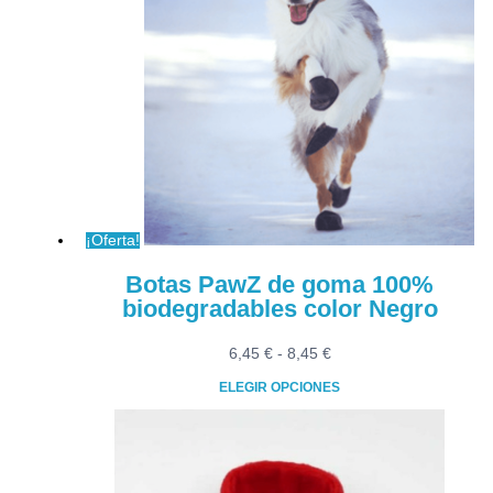
8,70 €
variantes.
Las
opciones
se
pueden
elegir
en
la
página
¡Oferta!
de
producto
Botas PawZ de goma 100%
biodegradables color Negro
Rango
6,45
€
-
8,45
€
de
ELEGIR OPCIONES
precios:
Este
desde
producto
6,45 €
tiene
hasta
múltiples