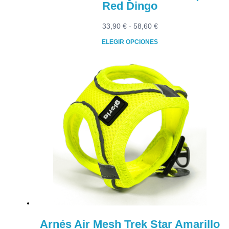
Red Dingo
Rango
33,90
€
-
58,60
€
de
ELEGIR OPCIONES
precios:
Este
desde
producto
33,90 €
tiene
hasta
múltiples
58,60 €
variantes.
Las
opciones
se
pueden
elegir
en
la
página
de
producto
Arnés Air Mesh Trek Star Amarillo