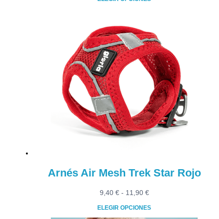
precios:
Este
desde
producto
9,40 €
tiene
hasta
múltiples
11,90 €
variantes.
Las
opciones
se
pueden
elegir
en
la
página
de
producto
Arnés Air Mesh Trek Star Rojo
Rango
9,40
€
-
11,90
€
de
ELEGIR OPCIONES
precios: