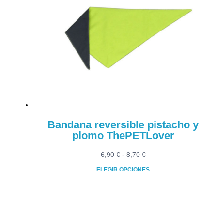
8,70 €
variantes.
Las
opciones
se
pueden
elegir
en
la
página
de
producto
Bandana reversible pistacho y
plomo ThePETLover
Rango
6,90
€
-
8,70
€
de
ELEGIR OPCIONES
precios:
Este
desde
producto
6,90 €
tiene
hasta
múltiples