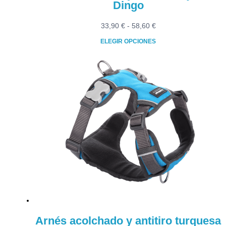
Dingo
Rango
33,90
€
-
58,60
€
de
ELEGIR OPCIONES
precios:
Este
desde
producto
33,90 €
tiene
hasta
múltiples
58,60 €
variantes.
Las
opciones
se
pueden
elegir
en
la
página
de
producto
Arnés acolchado y antitiro turquesa