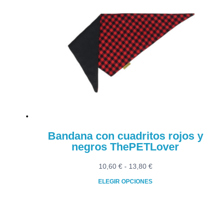
múltiples
8,70 €
variantes.
Las
opciones
se
pueden
elegir
en
la
página
de
producto
Bandana con cuadritos rojos y
negros ThePETLover
Rango
10,60
€
-
13,80
€
de
ELEGIR OPCIONES
precios:
Este
desde
producto
10,60 €
tiene
hasta