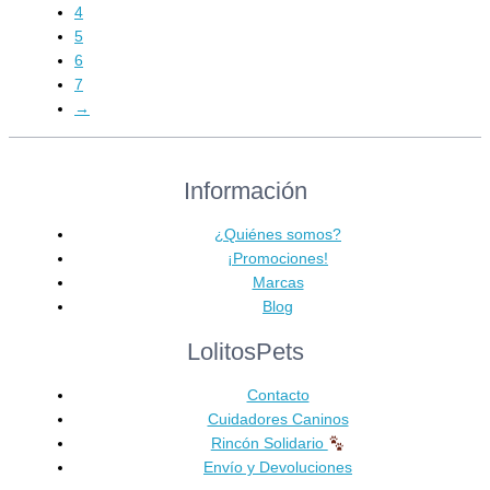
múltiples
41,90 €
4
variantes.
5
Las
6
opciones
7
se
→
pueden
elegir
en
Información
la
página
¿Quiénes somos?
de
¡Promociones!
producto
Marcas
Blog
LolitosPets
Contacto
Cuidadores Caninos
Rincón Solidario
Envío y Devoluciones