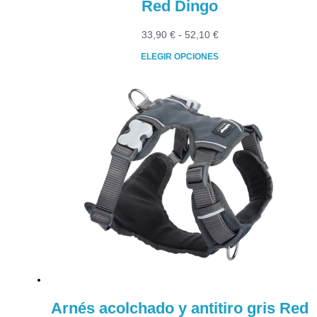
Red Dingo
Rango
33,90
€
-
52,10
€
de
ELEGIR OPCIONES
precios:
Este
desde
producto
33,90 €
tiene
hasta
múltiples
52,10 €
variantes.
Las
opciones
se
pueden
elegir
en
la
página
de
producto
Arnés acolchado y antitiro gris Red