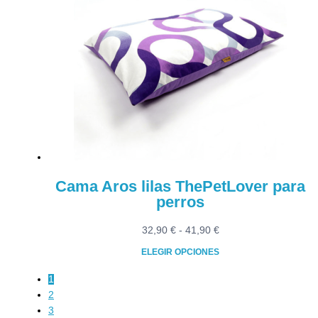
múltiples
41,90 €
variantes.
Las
opciones
se
pueden
elegir
en
la
página
de
producto
Cama Aros lilas ThePetLover para
perros
Rango
32,90
€
-
41,90
€
de
ELEGIR OPCIONES
precios:
Este
desde
1
producto
32,90 €
2
tiene
hasta
3