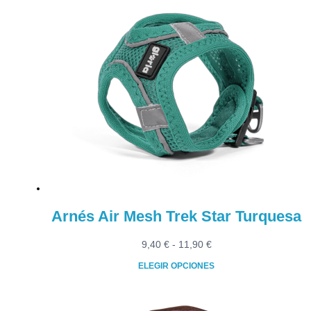
producto
9,40 €
tiene
hasta
múltiples
11,90 €
variantes.
Las
opciones
se
pueden
elegir
en
la
página
de
producto
Arnés Air Mesh Trek Star Turquesa
Rango
9,40
€
-
11,90
€
de
ELEGIR OPCIONES
precios:
Este
desde
producto
9,40 €