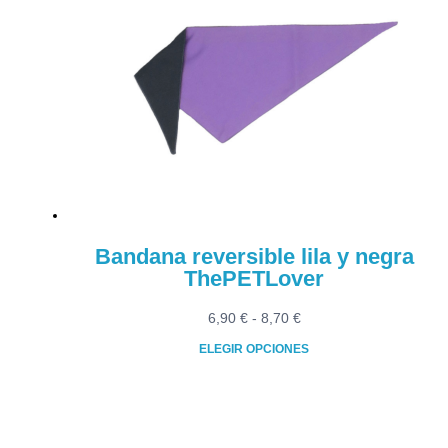
13,80 €
variantes.
Las
opciones
se
pueden
elegir
en
la
página
de
producto
Bandana reversible lila y negra
ThePETLover
Rango
6,90
€
-
8,70
€
de
ELEGIR OPCIONES
precios:
Este
desde
producto
6,90 €
tiene
hasta
múltiples