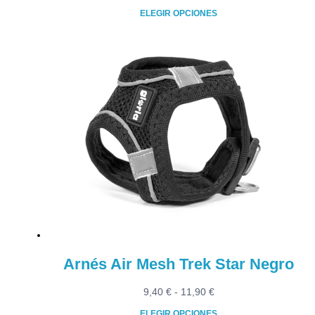
de
ELEGIR OPCIONES
precios:
Este
desde
producto
9,40 €
tiene
hasta
múltiples
11,90 €
variantes.
Las
opciones
se
pueden
elegir
en
la
página
de
producto
Arnés Air Mesh Trek Star Negro
Rango
9,40
€
-
11,90
€
de
ELEGIR OPCIONES