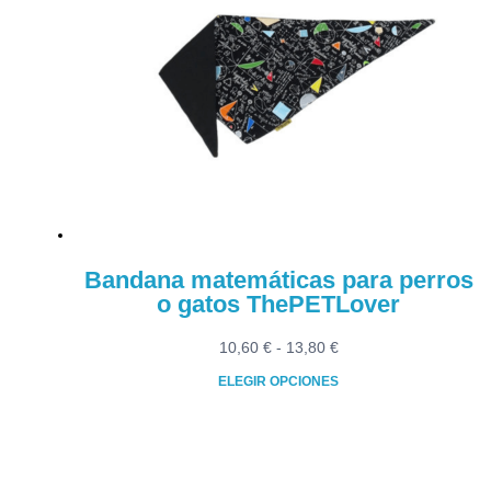
variantes.
Las
opciones
se
pueden
elegir
en
la
página
de
producto
Bandana matemáticas para perros
o gatos ThePETLover
Rango
10,60
€
-
13,80
€
de
ELEGIR OPCIONES
precios:
Este
desde
producto
10,60 €
tiene
hasta
múltiples