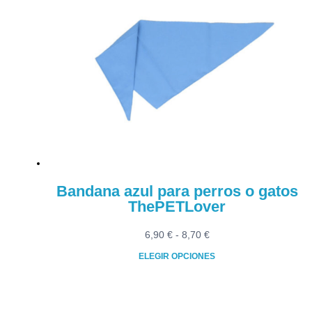
múltiples
19,90 €
variantes.
Las
opciones
se
pueden
elegir
en
la
página
de
producto
Bandana azul para perros o gatos
ThePETLover
Rango
6,90
€
-
8,70
€
de
ELEGIR OPCIONES
precios:
Este
desde
producto
6,90 €
tiene
hasta