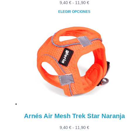
Rango
9,40
€
-
11,90
€
de
ELEGIR OPCIONES
precios:
Este
desde
producto
9,40 €
tiene
hasta
múltiples
11,90 €
variantes.
Las
opciones
se
pueden
elegir
en
la
página
de
producto
Arnés Air Mesh Trek Star Naranja
Rango
9,40
€
-
11,90
€