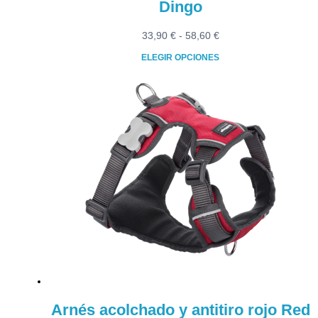
Dingo
Rango
33,90
€
-
58,60
€
de
ELEGIR OPCIONES
precios:
Este
desde
producto
33,90 €
tiene
hasta
múltiples
58,60 €
variantes.
Las
opciones
se
pueden
elegir
en
la
página
de
producto
Arnés acolchado y antitiro rojo Red