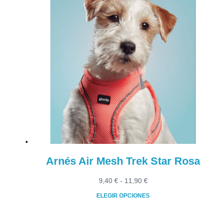
Este
desde
producto
9,40 €
tiene
hasta
múltiples
11,90 €
variantes.
Las
opciones
se
pueden
elegir
en
la
página
de
producto
Arnés Air Mesh Trek Star Rosa
Rango
9,40
€
-
11,90
€
de
ELEGIR OPCIONES
precios:
Este
desde