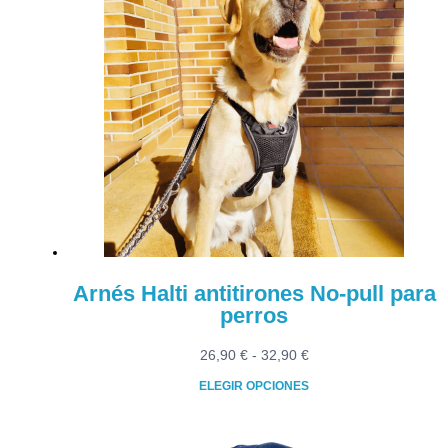
tiene
hasta
múltiples
15,30 €
variantes.
Las
opciones
se
pueden
elegir
en
la
página
de
producto
Arnés Halti antitirones No-pull para
perros
Rango
26,90
€
-
32,90
€
de
ELEGIR OPCIONES
precios:
Este
desde
producto
26,90 €