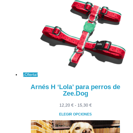
tiene
hasta
múltiples
10,30 €
variantes.
Las
opciones
se
pueden
elegir
en
la
página
¡Oferta!
de
producto
Arnés H ‘Lola’ para perros de
Zee.Dog
Rango
12,20
€
-
15,30
€
de
ELEGIR OPCIONES
precios:
Este
desde
producto
12,20 €