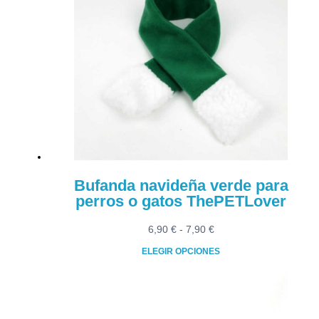
múltiples
7,90 €
variantes.
Las
opciones
se
pueden
elegir
en
la
página
de
producto
Bufanda navideña verde para
perros o gatos ThePETLover
Rango
6,90
€
-
7,90
€
de
ELEGIR OPCIONES
precios:
Este
desde
producto
6,90 €
tiene
hasta