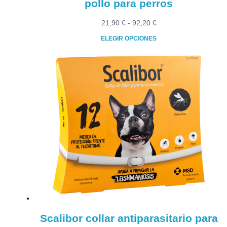
pollo para perros
Rango
21,90
€
-
92,20
€
de
ELEGIR OPCIONES
precios:
Este
desde
producto
21,90 €
tiene
hasta
múltiples
92,20 €
variantes.
Las
opciones
se
pueden
elegir
en
la
página
de
producto
Scalibor collar antiparasitario para