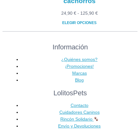
cachorros
Rango
24,90
€
-
125,90
€
de
ELEGIR OPCIONES
precios:
Este
desde
producto
24,90 €
Información
tiene
hasta
múltiples
125,90 €
variantes.
¿Quiénes somos?
Las
¡Promociones!
opciones
Marcas
se
Blog
pueden
LolitosPets
elegir
en
Contacto
la
Cuidadores Caninos
página
Rincón Solidario
de
Envío y Devoluciones
producto