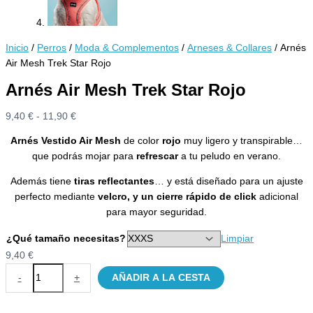
Inicio
/
Perros
/
Moda & Complementos
/
Arneses & Collares
/ Arnés
Air Mesh Trek Star Rojo
Arnés Air Mesh Trek Star Rojo
Rango
9,40
€
-
11,90
€
de
Arnés Vestido Air Mesh
de color
rojo
muy ligero y transpirable…
precios:
que podrás mojar para
refrescar
a tu peludo en verano.
desde
9,40 €
Además tiene
tiras reflectantes
… y está diseñado para un ajuste
hasta
perfecto mediante
velcro, y un cierre rápido de click
adicional
11,90 €
para mayor seguridad.
¿Qué tamaño necesitas?
Limpiar
9,40
€
Arnés
-
+
AÑADIR A LA CESTA
Air
Mesh