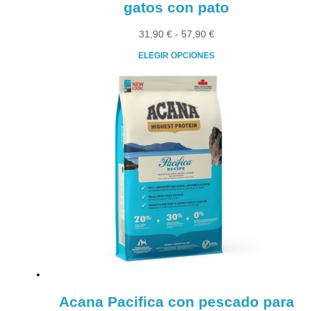
gatos con pato
Rango
31,90
€
-
57,90
€
de
ELEGIR OPCIONES
precios:
Este
desde
producto
31,90 €
tiene
hasta
múltiples
57,90 €
variantes.
Las
opciones
se
pueden
elegir
en
la
página
de
producto
Acana Pacifica con pescado para