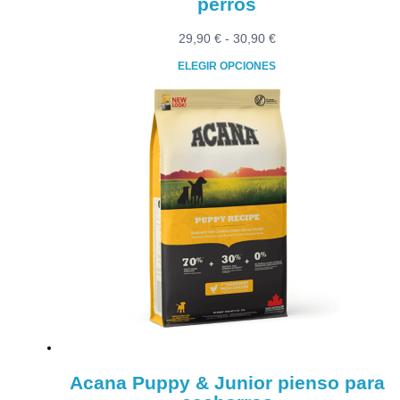
perros
Rango
29,90
€
-
30,90
€
de
ELEGIR OPCIONES
precios:
Este
desde
producto
29,90 €
tiene
hasta
múltiples
30,90 €
variantes.
Las
opciones
se
pueden
elegir
en
la
página
de
producto
Acana Puppy & Junior pienso para