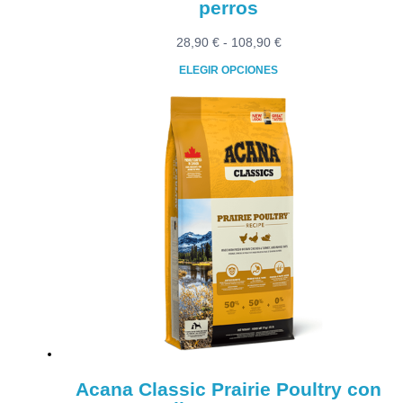
perros
Rango
28,90
€
-
108,90
€
de
ELEGIR OPCIONES
precios:
Este
desde
producto
28,90 €
tiene
hasta
múltiples
108,90 €
variantes.
Las
opciones
se
pueden
elegir
en
la
página
de
producto
Acana Classic Prairie Poultry con