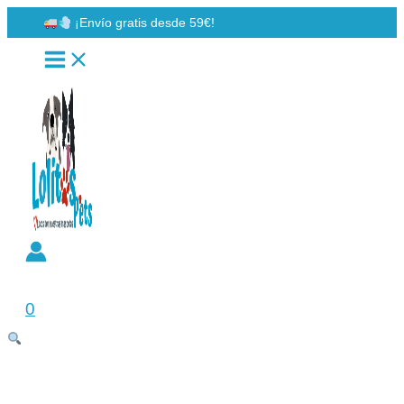
Ir
¡Envío gratis desde 59€!
al
contenido
Buscar
0