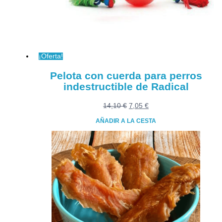
pueden
elegir
en
la
página
¡Oferta!
de
producto
Pelota con cuerda para perros
indestructible de Radical
El
El
14,10
€
7,05
€
precio
precio
AÑADIR A LA CESTA
original
actual
era:
es:
14,10 €.
7,05 €.