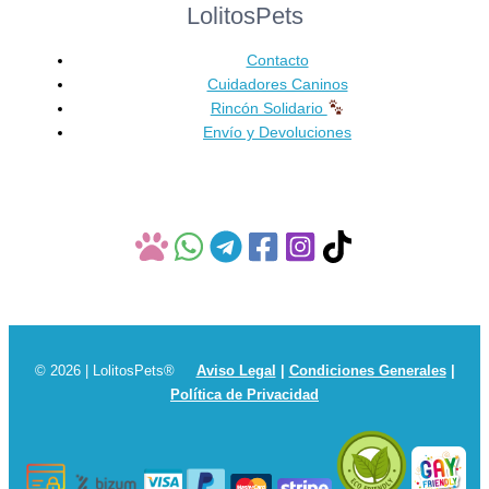
LolitosPets
elegir
en
Contacto
la
Cuidadores Caninos
página
Rincón Solidario
de
Envío y Devoluciones
producto
© 2026 | LolitosPets®
Aviso Legal
|
Condiciones Generales
|
Política de Privacidad