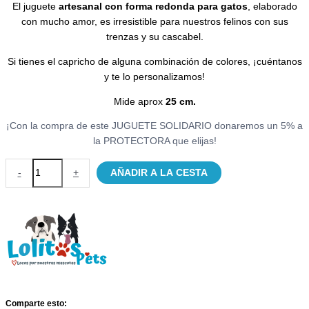
El juguete
artesanal con forma redonda para gatos
, elaborado
con mucho amor, es irresistible para nuestros felinos con sus
trenzas y su cascabel.
Si tienes el capricho de alguna combinación de colores, ¡cuéntanos
y te lo personalizamos!
Mide aprox
25 cm.
¡Con la compra de este JUGUETE SOLIDARIO donaremos un 5% a
la PROTECTORA que elijas!
Juguete
-
+
AÑADIR A LA CESTA
Artesanal
Aro
con
cascabel
LolitosPets
cantidad
Comparte esto: