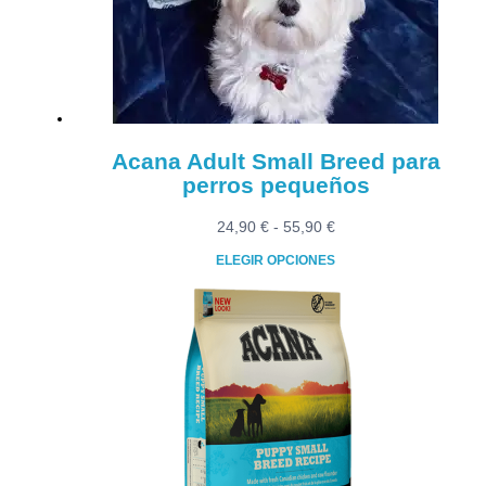
Acana Adult Small Breed para
perros pequeños
Rango
24,90
€
-
55,90
€
de
ELEGIR OPCIONES
precios:
Este
desde
producto
24,90 €
tiene
hasta
múltiples
55,90 €
variantes.
Las
opciones
se
pueden