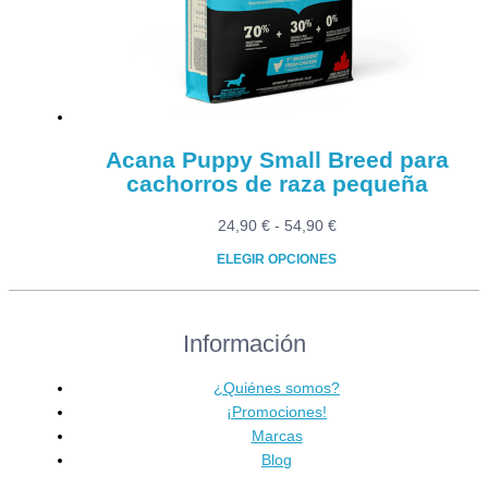
elegir
en
la
página
de
producto
Acana Puppy Small Breed para
cachorros de raza pequeña
Rango
24,90
€
-
54,90
€
de
ELEGIR OPCIONES
precios:
Este
desde
producto
24,90 €
Información
tiene
hasta
múltiples
54,90 €
variantes.
¿Quiénes somos?
Las
¡Promociones!
opciones
Marcas
se
Blog
pueden