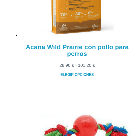
Acana Wild Prairie con pollo para
perros
Rango
28,90
€
-
101,20
€
de
ELEGIR OPCIONES
precios:
Este
desde
producto
28,90 €
tiene
hasta
múltiples
101,20 €
variantes.
Las
opciones
se