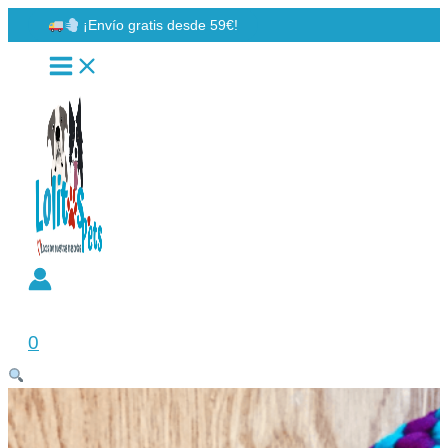
Ir
¡Envío gratis desde 59€!
al
contenido
Buscar
0