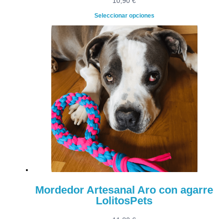
10,90
€
Seleccionar opciones
Mordedor Artesanal Aro con agarre
LolitosPets