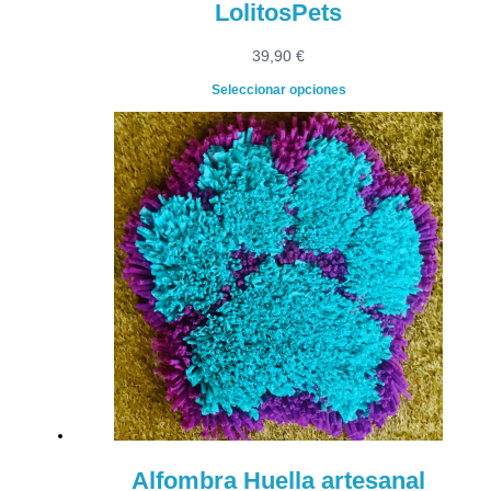
LolitosPets
39,90
€
Seleccionar opciones
Alfombra Huella artesanal