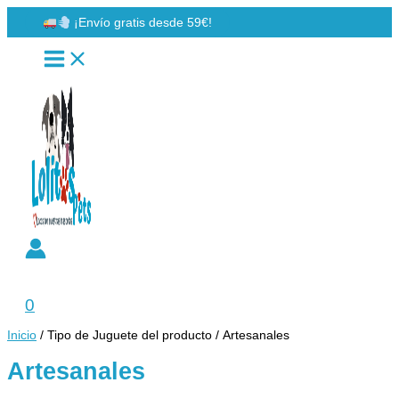
Ir
¡Envío gratis desde 59€!
al
contenido
Buscar
0
Inicio
/ Tipo de Juguete del producto / Artesanales
Artesanales