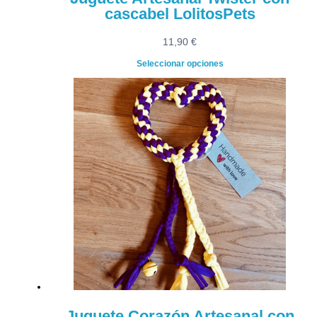
cascabel LolitosPets
11,90
€
Seleccionar opciones
Juguete Corazón Artesanal con