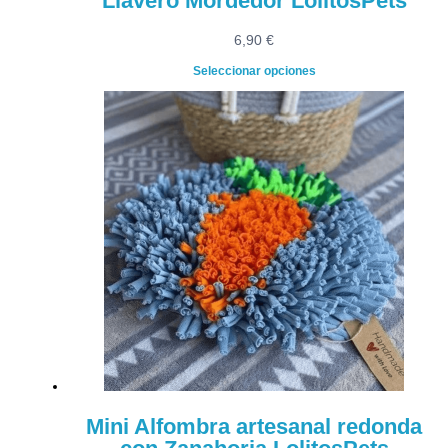
Llavero Mordedor LolitosPets
6,90
€
Seleccionar opciones
Mini Alfombra artesanal redonda