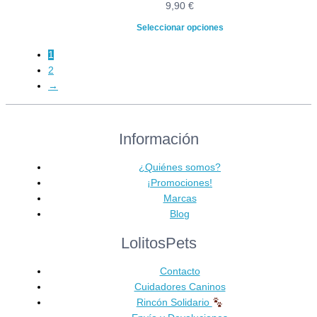
9,90
€
Seleccionar opciones
1
2
→
Información
¿Quiénes somos?
¡Promociones!
Marcas
Blog
LolitosPets
Contacto
Cuidadores Caninos
Rincón Solidario