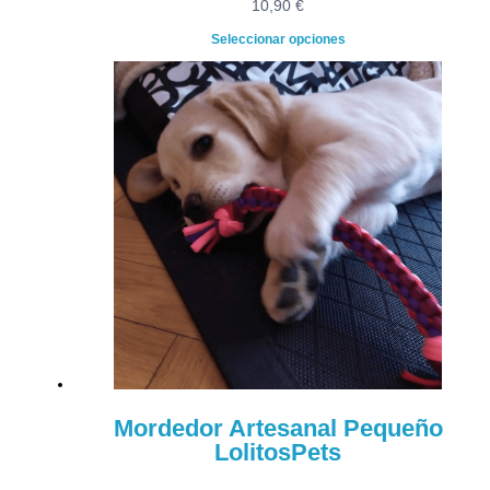
10,90
€
Seleccionar opciones
Mordedor Artesanal Pequeño
LolitosPets