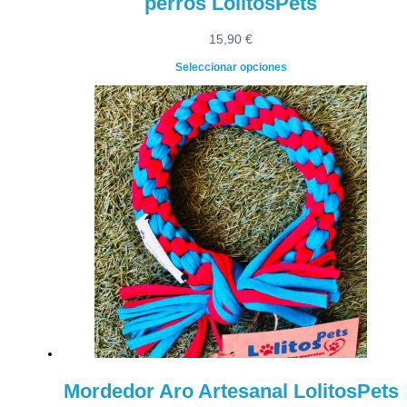
perros LolitosPets
15,90
€
Seleccionar opciones
Mordedor Aro Artesanal LolitosPets