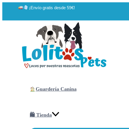
Ir
¡Envío gratis desde 59€!
al
contenido
Guardería Canina
🛍 Tienda