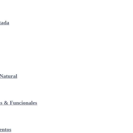
tada
Natural
as & Funcionales
entos