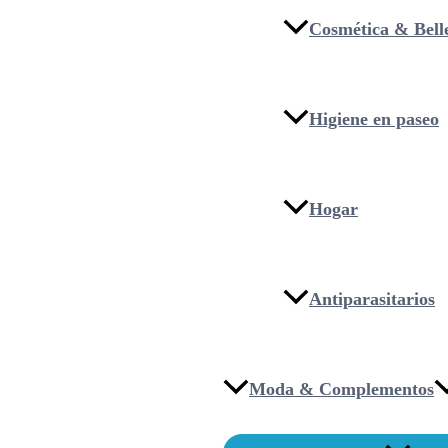
Cosmética & Bell
Higiene en paseo
Hogar
Antiparasitarios
Moda & Complementos