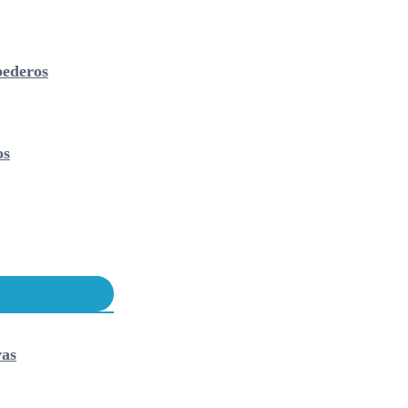
ederos
os
vas