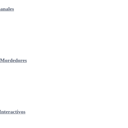
anales
& Mordedores
nteractivos