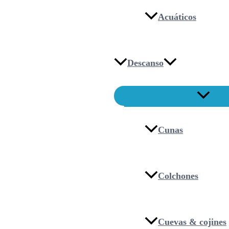
Acuáticos
Descanso
Cunas
Colchones
Cuevas & cojines