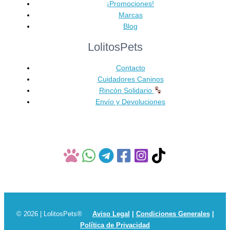
Las
¡Promociones!
opciones
Marcas
se
Blog
pueden
LolitosPets
elegir
en
Contacto
la
Cuidadores Caninos
página
Rincón Solidario
de
Envío y Devoluciones
producto
© 2026 | LolitosPets®
Aviso Legal
|
Condiciones Generales
|
Política de Privacidad