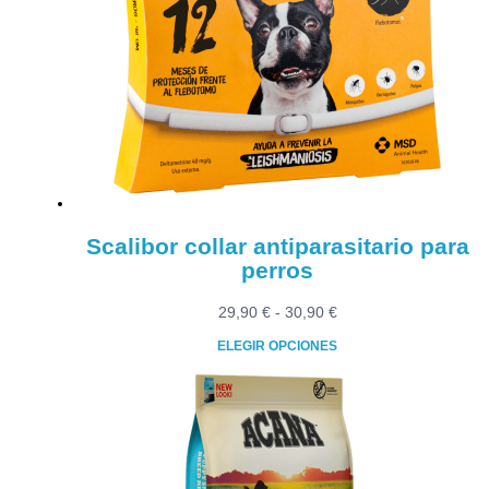
Las
opciones
se
pueden
elegir
en
la
página
de
producto
Scalibor collar antiparasitario para
perros
Rango
29,90
€
-
30,90
€
de
ELEGIR OPCIONES
precios:
Este
desde
producto
29,90 €
tiene
hasta
múltiples
30,90 €
variantes.