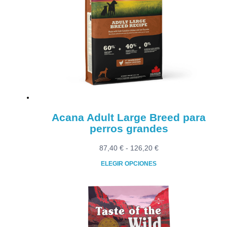
Acana Adult Large Breed para
perros grandes
Rango
87,40
€
-
126,20
€
de
ELEGIR OPCIONES
precios:
Este
desde
producto
87,40 €
tiene
hasta
múltiples
126,20 €
variantes.