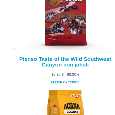
Las
opciones
se
pueden
elegir
en
la
página
de
producto
Pienso Taste of the Wild Southwest
Canyon con jabalí
Rango
16,90
€
-
69,90
€
de
ELEGIR OPCIONES
precios:
Este
desde
producto
16,90 €
tiene
hasta
múltiples
69,90 €
variantes.