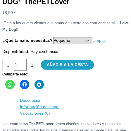
DOG” ThePETLover
18,90
€
¡Grita a los cuatro vientos que amas a tu perro con esta camiseta!…
Love
My Dog!!
¿Qué tamaño necesitas?
Limpiar
Disponibilidad:
Hay existencias
Camiseta
-
+
AÑADIR A LA CESTA
para
mujer
Comparte esto:
“LOVE
MY
DOG”
ThePETLover
Descripción
cantidad
Información adicional
Valoraciones (0)
Las
camisetas ThePETLover
tienen diseños innovadores y originales
adaptados para todos los gustos y pensados especialmente para los que