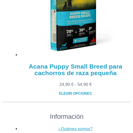
Las
opciones
se
pueden
elegir
en
la
página
de
producto
Acana Puppy Small Breed para
cachorros de raza pequeña
Rango
24,90
€
-
54,90
€
de
ELEGIR OPCIONES
precios:
Este
desde
producto
24,90 €
Información
tiene
hasta
múltiples
54,90 €
variantes.
¿Quiénes somos?