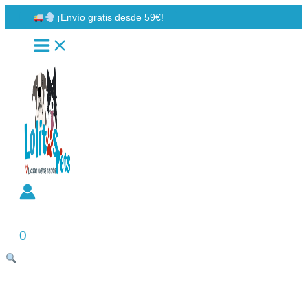
Ir
¡Envío gratis desde 59€!
al
contenido
Buscar
0