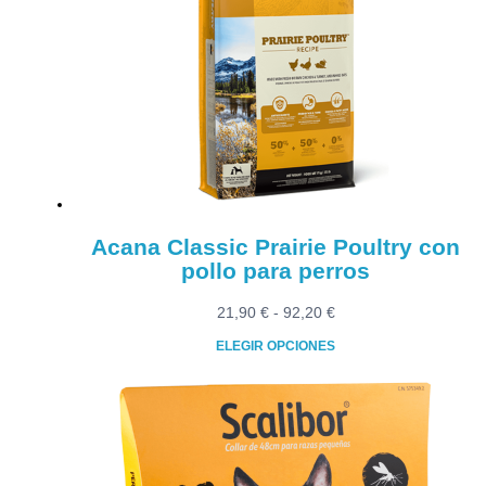
Las
opciones
se
pueden
elegir
en
la
página
de
producto
Acana Classic Prairie Poultry con
pollo para perros
Rango
21,90
€
-
92,20
€
de
ELEGIR OPCIONES
precios:
Este
desde
producto
21,90 €
tiene
hasta
múltiples
92,20 €
variantes.