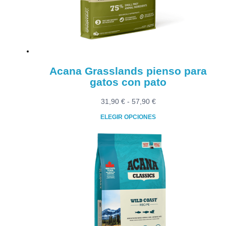
Acana Grasslands pienso para
gatos con pato
Rango
31,90
€
-
57,90
€
de
ELEGIR OPCIONES
precios:
Este
desde
producto
31,90 €
tiene
hasta
múltiples
57,90 €
variantes.
Las
opciones
se
pueden