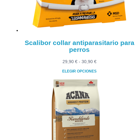
elegir
en
la
página
de
producto
Scalibor collar antiparasitario para
perros
Rango
29,90
€
-
30,90
€
de
ELEGIR OPCIONES
precios:
Este
desde
producto
29,90 €
tiene
hasta
múltiples
30,90 €
variantes.
Las
opciones
se
pueden