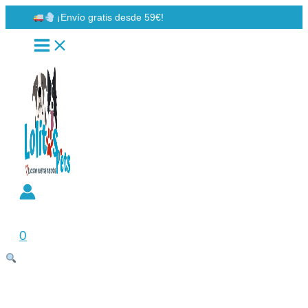
Ir
¡Envío gratis desde 59€!
al
contenido
Buscar
0