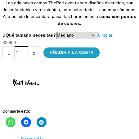
Las originales camas ThePetLover tienen diseños divertidos, son
precios:
desenfundables y resistentes, pero sobre todo… son muy cómodas.
desde
A tu peludo le encantará pasar las horas en esta
cama con puntos
32,90 €
de colores.
hasta
41,90 €
¿Qué tamaño necesitas?
Limpiar
32,90
€
Cama
-
+
AÑADIR A LA CESTA
Parchís
ThePetLover
para
perros
cantidad
Comparte esto: