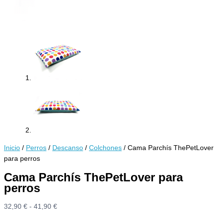
Inicio
/
Perros
/
Descanso
/
Colchones
/ Cama Parchís ThePetLover
para perros
Cama Parchís ThePetLover para
perros
Rango
32,90
€
-
41,90
€
de