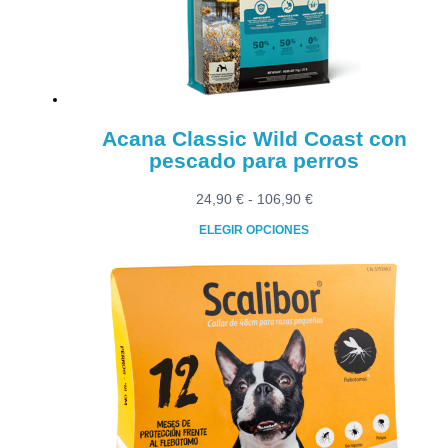
elegir
en
la
página
de
producto
Acana Classic Wild Coast con
pescado para perros
Rango
24,90
€
-
106,90
€
de
ELEGIR OPCIONES
precios:
Este
desde
producto
24,90 €
tiene
hasta
múltiples
106,90 €
variantes.
Las
opciones
se
pueden