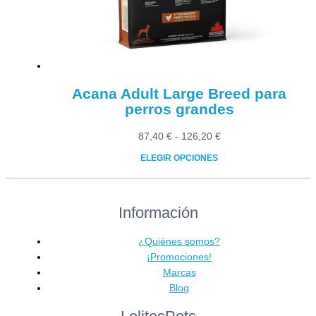
elegir
en
la
página
de
producto
Acana Adult Large Breed para
perros grandes
Rango
87,40
€
-
126,20
€
de
ELEGIR OPCIONES
precios:
Este
desde
producto
87,40 €
Información
tiene
hasta
múltiples
126,20 €
variantes.
¿Quiénes somos?
Las
¡Promociones!
opciones
Marcas
se
Blog
pueden