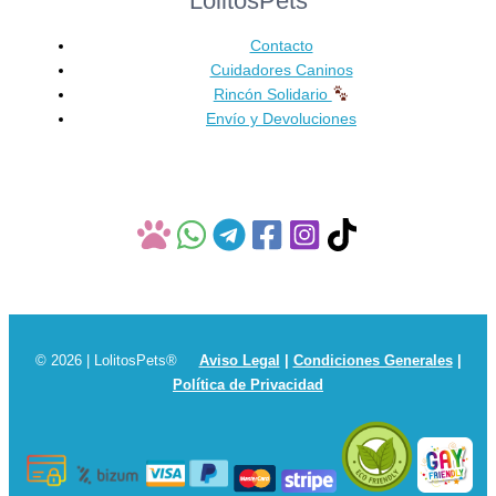
LolitosPets
elegir
en
Contacto
la
Cuidadores Caninos
página
Rincón Solidario
de
Envío y Devoluciones
producto
© 2026 | LolitosPets®
Aviso Legal
|
Condiciones Generales
|
Política de Privacidad