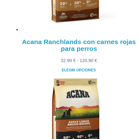
elegir
en
la
página
de
producto
Acana Ranchlands con carnes rojas
para perros
Rango
32,90
€
-
120,90
€
de
ELEGIR OPCIONES
precios:
Este
desde
producto
32,90 €
tiene
hasta
múltiples
120,90 €
variantes.
Las
opciones
se
pueden