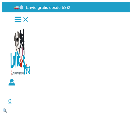
Ir
¡Envío gratis desde 59€!
al
contenido
Buscar
0