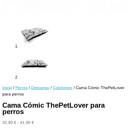
Inicio
/
Perros
/
Descanso
/
Colchones
/ Cama Cómic ThePetLover
para perros
Cama Cómic ThePetLover para
perros
Rango
32,90
€
-
41,90
€
de