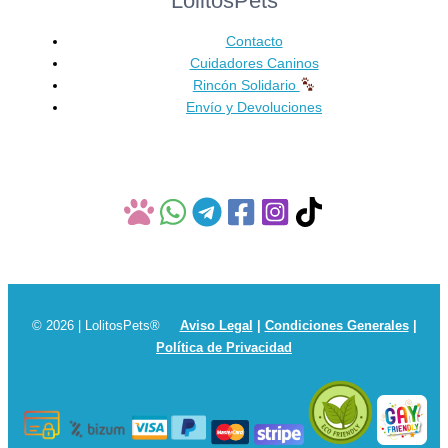
LolitosPets
elegir
en
Contacto
la
Cuidadores Caninos
página
Rincón Solidario
de
Envío y Devoluciones
producto
© 2026 | LolitosPets®
Aviso Legal
|
Condiciones Generales
|
Política de Privacidad