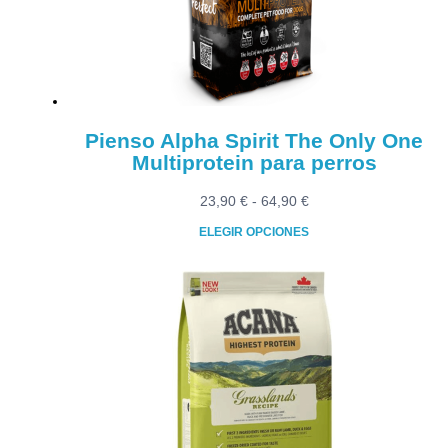
Pienso Alpha Spirit The Only One
Multiprotein para perros
Rango
23,90
€
-
64,90
€
de
ELEGIR OPCIONES
precios:
Este
desde
producto
23,90 €
tiene
hasta
múltiples
64,90 €
variantes.
Las
opciones
se
pueden