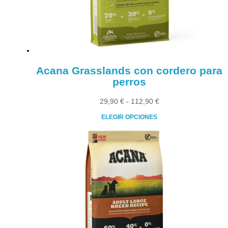
elegir
en
la
página
de
producto
Acana Grasslands con cordero para
perros
Rango
29,90
€
-
112,90
€
de
ELEGIR OPCIONES
precios:
Este
desde
producto
29,90 €
tiene
hasta
múltiples
112,90 €
variantes.
Las
opciones
se
pueden