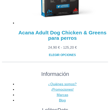
elegir
en
la
página
de
producto
Acana Adult Dog Chicken & Greens
para perros
Rango
24,90
€
-
125,20
€
de
ELEGIR OPCIONES
precios:
Este
desde
producto
24,90 €
Información
tiene
hasta
múltiples
125,20 €
variantes.
¿Quiénes somos?
Las
¡Promociones!
opciones
Marcas
se
Blog
pueden