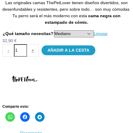
Las originales camas ThePetLover tienen diseños divertidos, son
precios:
desenfundables y resistentes, pero sobre todo… son muy cómodas.
desde
Tu perro será el más moderno con esta
cama negra con
32,90 €
estampado de cómic.
hasta
41,90 €
¿Qué tamaño necesitas?
Limpiar
32,90
€
Cama
-
+
AÑADIR A LA CESTA
Cómic
ThePetLover
para
perros
cantidad
Comparte esto: