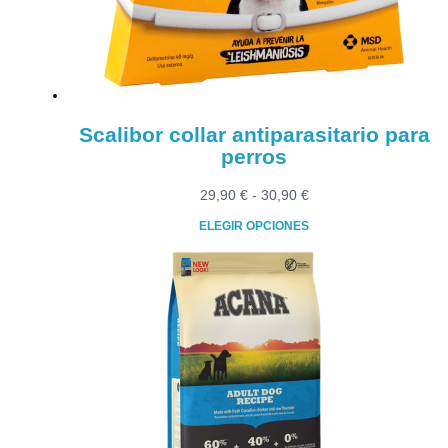
elegir
en
la
página
de
producto
Scalibor collar antiparasitario para
perros
Rango
29,90
€
-
30,90
€
de
ELEGIR OPCIONES
precios:
Este
desde
producto
29,90 €
tiene
hasta
múltiples
30,90 €
variantes.
Las
opciones
se
pueden