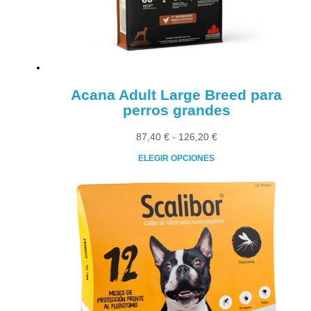
elegir
en
la
página
de
producto
Acana Adult Large Breed para
perros grandes
Rango
87,40
€
-
126,20
€
de
ELEGIR OPCIONES
precios:
Este
desde
producto
87,40 €
tiene
hasta
múltiples
126,20 €
variantes.
Las
opciones
se
pueden