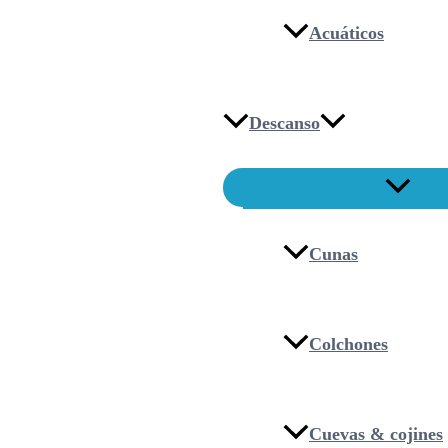
Acuáticos
Descanso
Cunas
Colchones
Cuevas & cojines