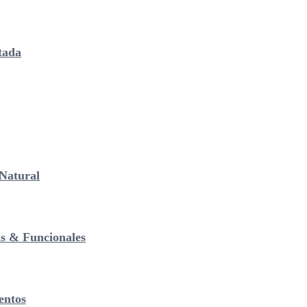
tada
Natural
as & Funcionales
entos