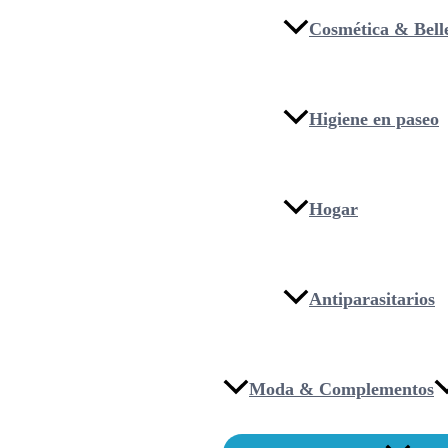
Cosmética & Bell
Higiene en paseo
Hogar
Antiparasitarios
Moda & Complementos