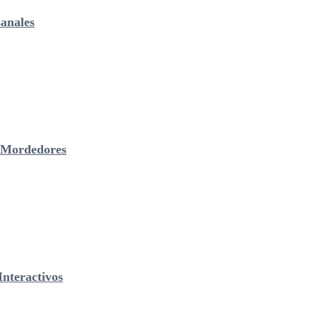
anales
& Mordedores
nteractivos