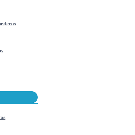
ederos
os
vas