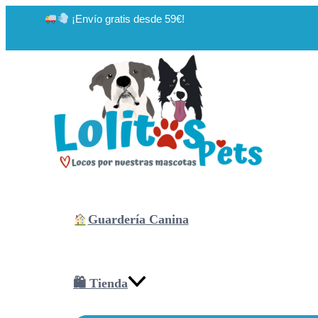
Ir
¡Envío gratis desde 59€!
al
contenido
Guardería Canina
🛍 Tienda