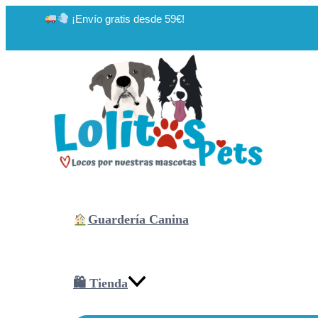
Ir
¡Envío gratis desde 59€!
al
contenido
Guardería Canina
🛍 Tienda