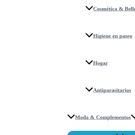
Cosmética & Bell
Higiene en paseo
Hogar
Antiparasitarios
Moda & Complementos