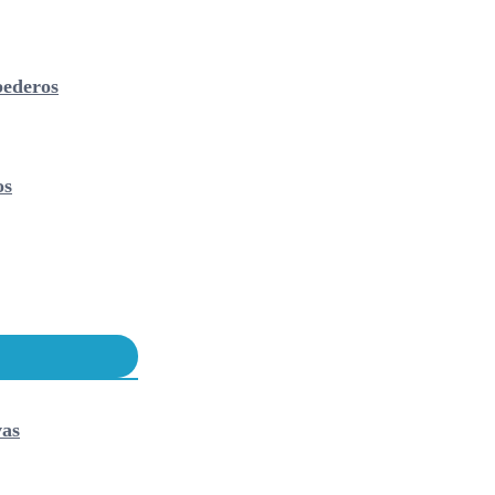
ederos
os
vas