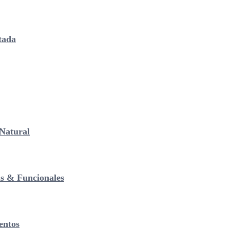
tada
Natural
as & Funcionales
entos