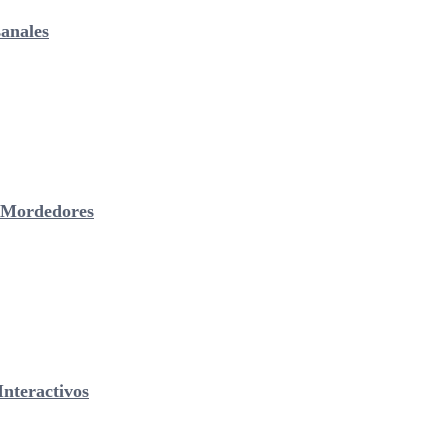
anales
& Mordedores
nteractivos