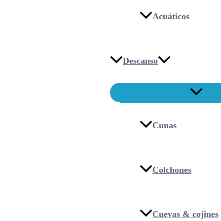
Acuáticos
Descanso
Cunas
Colchones
Cuevas & cojines