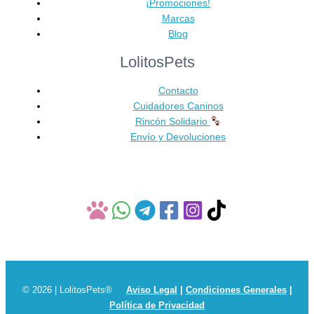
Las
¡Promociones!
opciones
Marcas
se
Blog
pueden
LolitosPets
elegir
en
Contacto
la
Cuidadores Caninos
página
Rincón Solidario
de
Envío y Devoluciones
producto
© 2026 | LolitosPets®
Aviso Legal
|
Condiciones Generales
|
Política de Privacidad