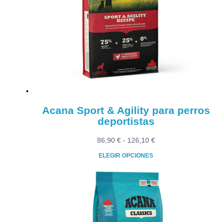
Las
opciones
se
pueden
elegir
en
la
página
de
producto
Acana Sport & Agility para perros
deportistas
Rango
86,90
€
-
126,10
€
de
ELEGIR OPCIONES
precios:
Este
desde
producto
86,90 €
tiene
hasta
múltiples
126,10 €
variantes.