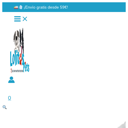
Ir
¡Envío gratis desde 59€!
al
contenido
Buscar
0