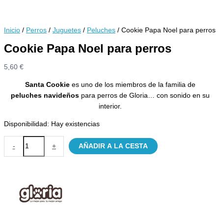
Inicio
/
Perros
/
Juguetes
/
Peluches
/ Cookie Papa Noel para perros
Cookie Papa Noel para perros
5,60
€
Santa Cookie
es uno de los miembros de la familia de
peluches navideños
para perros de Gloria… con sonido en su
interior.
Disponibilidad:
Hay existencias
Cookie
-
+
AÑADIR A LA CESTA
Papa
Noel
para
perros
cantidad