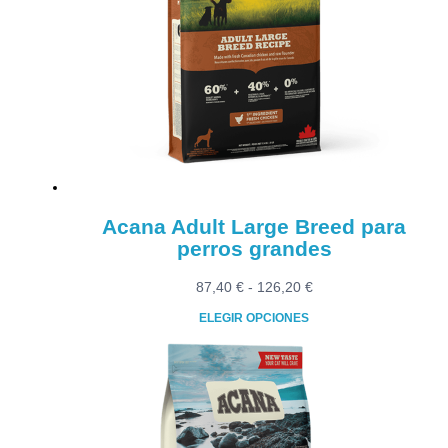
Las
opciones
se
pueden
elegir
en
la
página
de
producto
Acana Adult Large Breed para
perros grandes
Rango
87,40
€
-
126,20
€
de
ELEGIR OPCIONES
precios:
Este
desde
producto
87,40 €
tiene
hasta
múltiples
126,20 €
variantes.