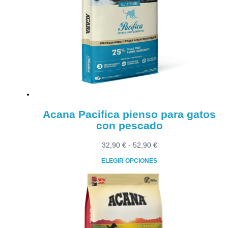
Las
opciones
se
pueden
elegir
en
la
página
de
producto
Acana Pacifica pienso para gatos
con pescado
Rango
32,90
€
-
52,90
€
de
ELEGIR OPCIONES
precios:
Este
desde
producto
32,90 €
tiene
hasta
múltiples
52,90 €
variantes.