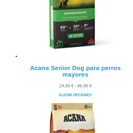
Acana Senior Dog para perros
mayores
Rango
24,90
€
-
86,90
€
de
ELEGIR OPCIONES
precios:
Este
desde
producto
24,90 €
tiene
hasta
múltiples
86,90 €
variantes.