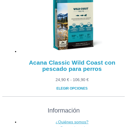
Las
opciones
se
pueden
elegir
en
la
página
de
producto
Acana Classic Wild Coast con
pescado para perros
Rango
24,90
€
-
106,90
€
de
ELEGIR OPCIONES
precios:
Este
desde
producto
24,90 €
Información
tiene
hasta
múltiples
106,90 €
variantes.
¿Quiénes somos?