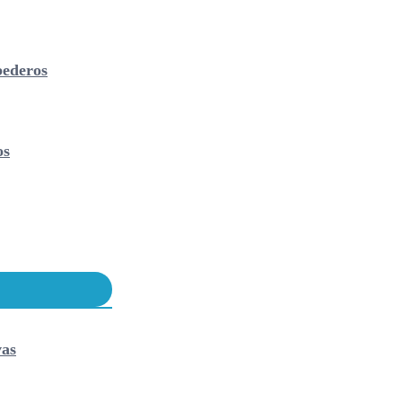
ederos
os
vas