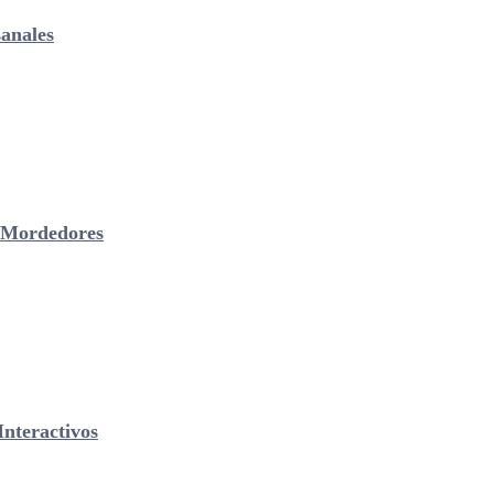
anales
& Mordedores
nteractivos