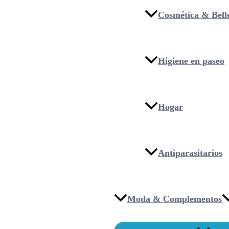
Cosmética & Bell
Higiene en paseo
Hogar
Antiparasitarios
Moda & Complementos