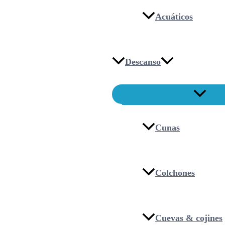
Acuáticos
Descanso
Cunas
Colchones
Cuevas & cojines