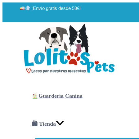
Ir
¡Envío gratis desde 59€!
al
contenido
Guardería Canina
🛍 Tienda