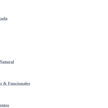
tada
Natural
as & Funcionales
entos