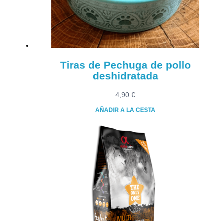
elegir
en
la
página
de
producto
Tiras de Pechuga de pollo
deshidratada
4,90
€
AÑADIR A LA CESTA