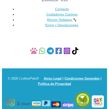
elegir
en
Contacto
la
Cuidadores Caninos
página
Rincón Solidario
de
Envío y Devoluciones
producto
© 2026 | LolitosPets®
Aviso Legal
|
Condiciones Generales
|
Política de Privacidad