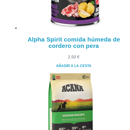
elegir
en
la
página
de
producto
Alpha Spirit comida húmeda de
cordero con pera
2,50
€
AÑADIR A LA CESTA