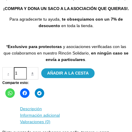
¡COMPRA Y DONA UN SACO A LA ASOCIACIÓN QUE QUIERAS!.
Para agradecerte tu ayuda,
te obsequiamos con un 7% de
descuento
en toda la tienda.
*
Exclusivo para protectoras
y asociaciones verificadas con las
que colaboramos en nuestro Rincón Solidario,
en ningún caso se
envía a particulares
.
Pienso
-
+
AÑADIR A LA CESTA
DOG
One
Comparte esto:
para
cachorros
20kg
-
Descripción
Exclusivo
Información adicional
Protectoras
Valoraciones (0)
cantidad