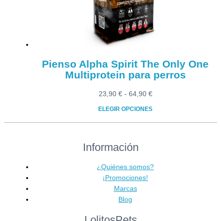
Pienso Alpha Spirit The Only One
Multiprotein para perros
Rango
23,90
€
-
64,90
€
de
ELEGIR OPCIONES
precios:
Este
desde
producto
23,90 €
Información
tiene
hasta
múltiples
64,90 €
variantes.
¿Quiénes somos?
Las
¡Promociones!
opciones
Marcas
se
Blog
pueden
LolitosPets