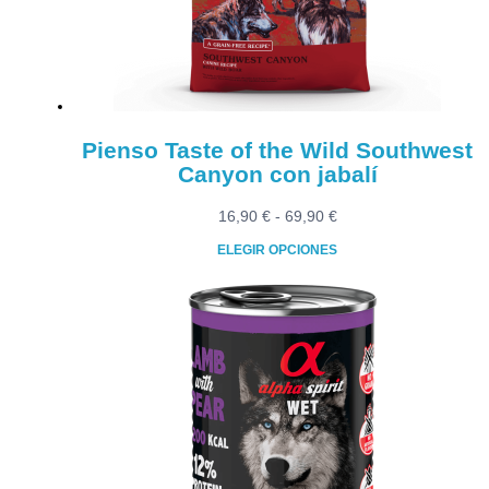
Pienso Taste of the Wild Southwest
Canyon con jabalí
Rango
16,90
€
-
69,90
€
de
ELEGIR OPCIONES
precios:
Este
desde
producto
16,90 €
tiene
hasta
múltiples
69,90 €
variantes.
Las
opciones
se
pueden