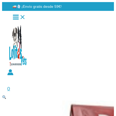
Ir
¡Envío gratis desde 59€!
al
contenido
Buscar
0