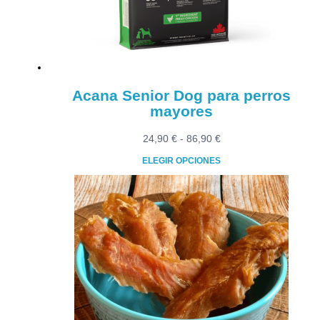
Acana Senior Dog para perros
mayores
Rango
24,90
€
-
86,90
€
de
ELEGIR OPCIONES
precios:
Este
desde
producto
24,90 €
tiene
hasta
múltiples
86,90 €
variantes.
Las
opciones
se
pueden