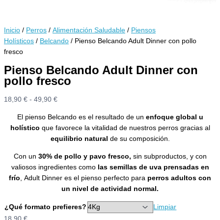
Inicio
/
Perros
/
Alimentación Saludable
/
Piensos
Holísticos
/
Belcando
/ Pienso Belcando Adult Dinner con pollo
fresco
Pienso Belcando Adult Dinner con
pollo fresco
Rango
18,90
€
-
49,90
€
de
El pienso Belcando es el resultado de un
enfoque global u
precios:
holístico
que favorece la vitalidad de nuestros perros gracias al
desde
equilibrio natural
de su composición.
18,90 €
hasta
Con un
30% de pollo y pavo fresco,
sin subproductos, y con
49,90 €
valiosos ingredientes como
las semillas de uva prensadas en
frío
, Adult Dinner es el pienso perfecto para
perros adultos con
un nivel de actividad normal.
¿Qué formato prefieres?
Limpiar
18,90
€