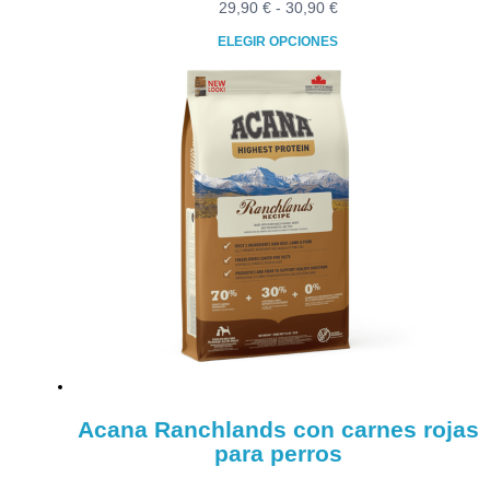
Rango
29,90
€
-
30,90
€
de
ELEGIR OPCIONES
precios:
Este
desde
producto
29,90 €
tiene
hasta
múltiples
30,90 €
variantes.
Las
opciones
se
pueden
elegir
en
la
página
de
producto
Acana Ranchlands con carnes rojas
para perros