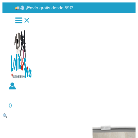
Ir
¡Envío gratis desde 59€!
al
contenido
Buscar
0