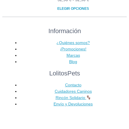
de
ELEGIR OPCIONES
precios:
Este
desde
producto
32,90 €
Información
tiene
hasta
múltiples
52,90 €
variantes.
¿Quiénes somos?
Las
¡Promociones!
opciones
Marcas
se
Blog
pueden
LolitosPets
elegir
en
Contacto
la
Cuidadores Caninos
página
Rincón Solidario
de
Envío y Devoluciones
producto