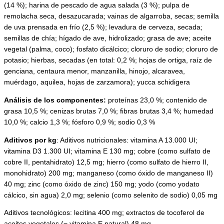
(14 %); harina de pescado de agua salada (3 %); pulpa de
remolacha seca, desazucarada; vainas de algarroba, secas; semilla
de uva prensada en frío (2,5 %); levadura de cerveza, secada;
semillas de chía; hígado de ave, hidrolizado; grasa de ave; aceite
vegetal (palma, coco); fosfato dicálcico; cloruro de sodio; cloruro de
potasio; hierbas, secadas (en total: 0,2 %; hojas de ortiga, raíz de
genciana, centaura menor, manzanilla, hinojo, alcaravea,
muérdago, aquilea, hojas de zarzamora); yucca schidigera
Análisis de los componentes:
proteínas 23,0 %; contenido de
grasa 10,5 %; cenizas brutas 7,0 %; fibras brutas 3,4 %; humedad
10,0 %; calcio 1,3 %; fósforo 0,9 %; sodio 0,3 %
Aditivos por kg
: Aditivos nutricionales: vitamina A 13.000 UI;
vitamina D3 1.300 UI; vitamina E 130 mg; cobre (como sulfato de
cobre II, pentahidrato) 12,5 mg; hierro (como sulfato de hierro II,
monohidrato) 200 mg; manganeso (como óxido de manganeso II)
40 mg; zinc (como óxido de zinc) 150 mg; yodo (como yodato
cálcico, sin agua) 2,0 mg; selenio (como selenito de sodio) 0,05 mg
Aditivos tecnológicos: lecitina 400 mg; extractos de tocoferol de
aceites vegetales (= vitamina E natural) 48 mg