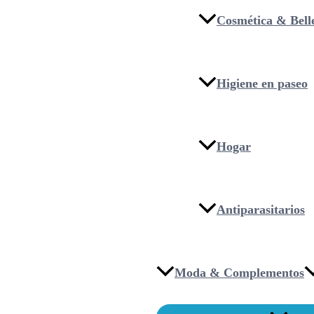
Cosmética & Bell
Higiene en paseo
Hogar
Antiparasitarios
Moda & Complementos