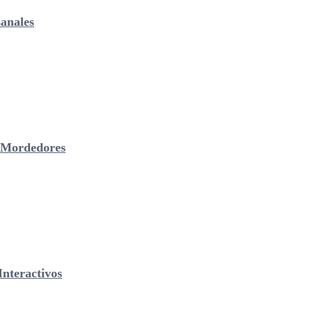
anales
& Mordedores
nteractivos