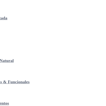
tada
Natural
as & Funcionales
entos