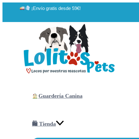
Ir
¡Envío gratis desde 59€!
al
contenido
Guardería Canina
🛍 Tienda