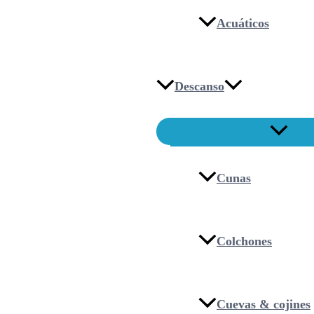
Acuáticos
Descanso
Cunas
Colchones
Cuevas & cojines