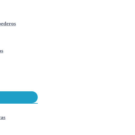
ederos
os
vas