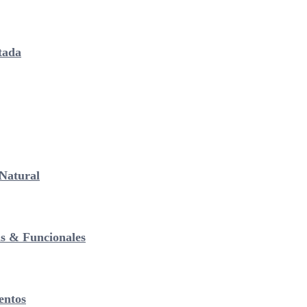
tada
Natural
as & Funcionales
entos