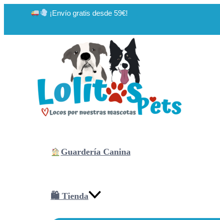
Ir
¡Envío gratis desde 59€!
al
contenido
Guardería Canina
🛍 Tienda