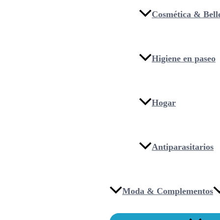
Cosmética & Bell
Higiene en paseo
Hogar
Antiparasitarios
Moda & Complementos