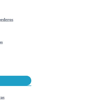
ederos
os
vas