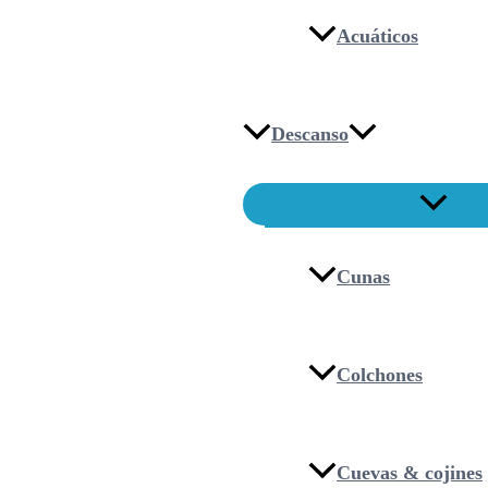
Acuáticos
Descanso
Cunas
Colchones
Cuevas & cojines