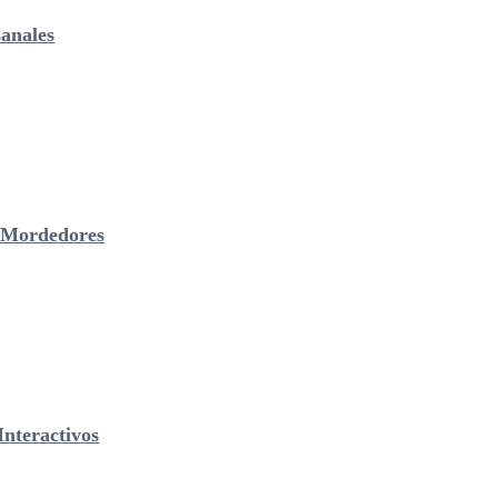
anales
& Mordedores
nteractivos