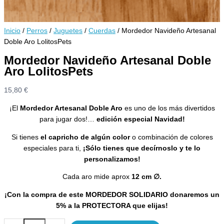
Inicio
/
Perros
/
Juguetes
/
Cuerdas
/ Mordedor Navideño Artesanal
Doble Aro LolitosPets
Mordedor Navideño Artesanal Doble
Aro LolitosPets
15,80
€
¡El
Mordedor Artesanal Doble Aro
es uno de los más divertidos
para jugar dos!…
edición especial Navidad!
Si tienes
el capricho de algún color
o combinación de colores
especiales para ti,
¡Sólo tienes que decírnoslo
y te lo
personalizamos
!
Cada aro mide aprox
12 cm
∅
.
¡Con la compra de este MORDEDOR SOLIDARIO donaremos un
5% a la PROTECTORA que elijas!
Mordedor