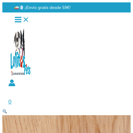
Ir
¡Envío gratis desde 59€!
al
contenido
Buscar
0