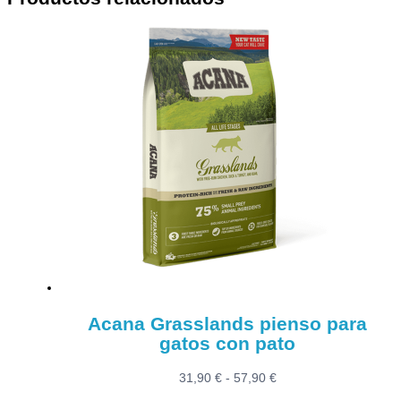
Acana Grasslands pienso para
gatos con pato
Rango
31,90
€
-
57,90
€
de