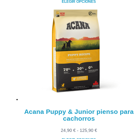
ELEGIR OPCIONES
precios:
Este
desde
producto
31,90 €
tiene
hasta
múltiples
57,90 €
variantes.
Las
opciones
se
pueden
elegir
en
la
página
de
producto
Acana Puppy & Junior pienso para
cachorros
Rango
24,90
€
-
125,90
€
de