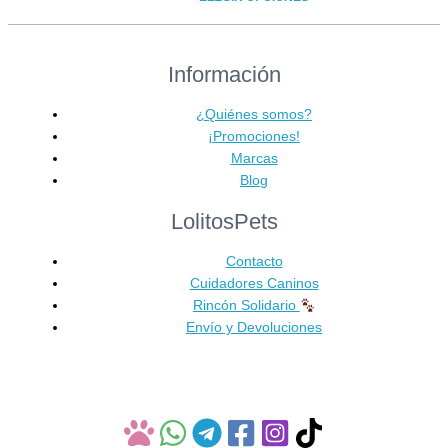
precios:
Este
desde
producto
87,40 €
Información
tiene
hasta
múltiples
126,20 €
variantes.
¿Quiénes somos?
Las
¡Promociones!
opciones
Marcas
se
Blog
pueden
LolitosPets
elegir
en
Contacto
la
Cuidadores Caninos
página
Rincón Solidario
de
Envío y Devoluciones
producto