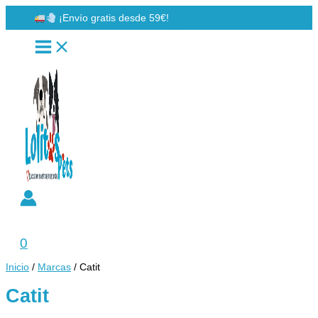
Ir
¡Envío gratis desde 59€!
al
contenido
Buscar
0
Inicio
/
Marcas
/ Catit
Catit