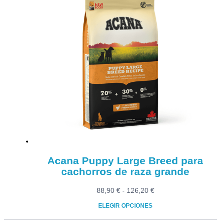
Acana Puppy Large Breed para
cachorros de raza grande
Rango
88,90
€
-
126,20
€
de
ELEGIR OPCIONES
precios:
Este