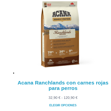
Acana Ranchlands con carnes rojas
para perros
Rango
32,90
€
-
120,90
€
de
ELEGIR OPCIONES
precios: