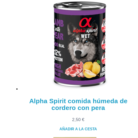
Este
desde
producto
24,90 €
tiene
hasta
múltiples
125,20 €
variantes.
Las
opciones
se
pueden
elegir
en
la
página
de
producto
Alpha Spirit comida húmeda de
cordero con pera
2,50
€
AÑADIR A LA CESTA