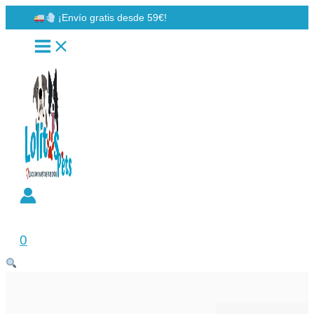
Ir
¡Envío gratis desde 59€!
al
contenido
Buscar
0