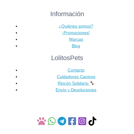
desde
producto
88,90 €
Información
tiene
hasta
múltiples
126,20 €
variantes.
¿Quiénes somos?
Las
¡Promociones!
opciones
Marcas
se
Blog
pueden
LolitosPets
elegir
en
Contacto
la
Cuidadores Caninos
página
Rincón Solidario
de
Envío y Devoluciones
producto