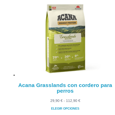
Este
desde
producto
32,90 €
tiene
hasta
múltiples
120,90 €
variantes.
Las
opciones
se
pueden
elegir
en
la
página
de
producto
Acana Grasslands con cordero para
perros
Rango
29,90
€
-
112,90
€
de
ELEGIR OPCIONES
precios: