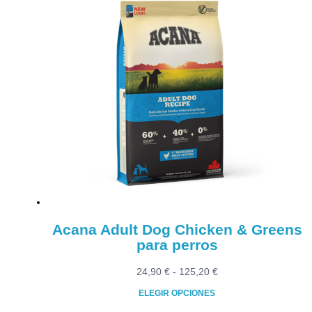
Este
desde
producto
29,90 €
tiene
hasta
múltiples
112,90 €
variantes.
Las
opciones
se
pueden
elegir
en
la
página
de
producto
Acana Adult Dog Chicken & Greens
para perros
Rango
24,90
€
-
125,20
€
de
ELEGIR OPCIONES
precios: