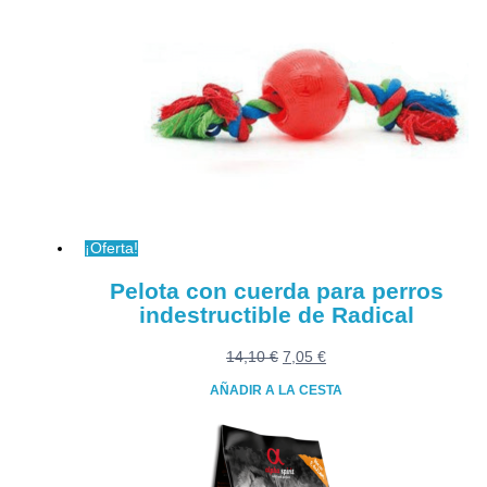
múltiples
92,20 €
variantes.
Las
opciones
se
pueden
elegir
en
la
página
¡Oferta!
de
producto
Pelota con cuerda para perros
indestructible de Radical
El
El
14,10
€
7,05
€
precio
precio
AÑADIR A LA CESTA
original
actual
era:
es:
14,10 €.
7,05 €.