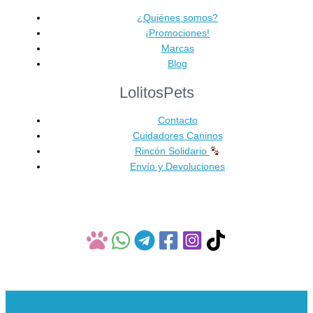
múltiples
57,90 €
variantes.
¿Quiénes somos?
Las
¡Promociones!
opciones
Marcas
se
Blog
pueden
LolitosPets
elegir
en
Contacto
la
Cuidadores Caninos
página
Rincón Solidario
de
Envío y Devoluciones
producto