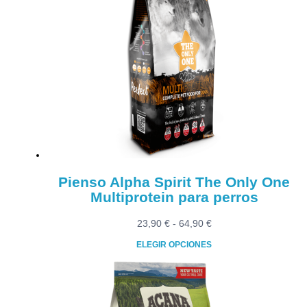
Pienso Alpha Spirit The Only One
Multiprotein para perros
Rango
23,90
€
-
64,90
€
de
ELEGIR OPCIONES
precios:
Este
desde
producto
23,90 €
tiene
hasta