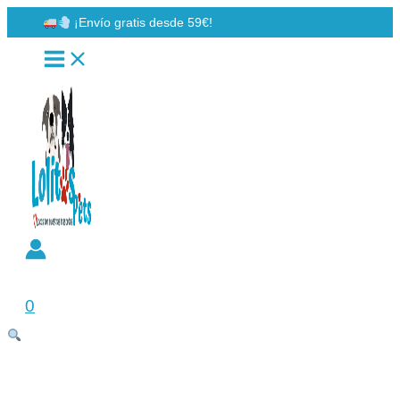
Ir
¡Envío gratis desde 59€!
al
contenido
Buscar
0