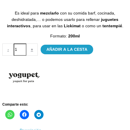
Es ideal para
mezclarlo
con su comida barf, cocinada,
deshidratada,… o podemos usarlo para rellenar
juguetes
interactivos
, para usar en las
Lickimat
o como un
tentempié
.
Formato:
200ml
Kéfir
-
+
AÑADIR A LA CESTA
de
Zanahoria
y
Pera
para
perros
y
gatos
Yogupet
Comparte esto:
cantidad