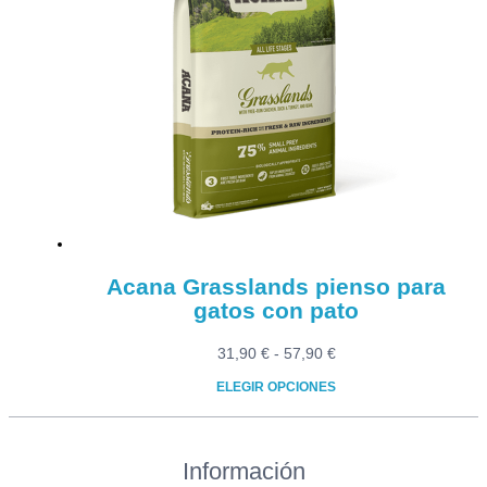
múltiples
64,90 €
variantes.
Las
opciones
se
pueden
elegir
en
la
página
de
producto
Acana Grasslands pienso para
gatos con pato
Rango
31,90
€
-
57,90
€
de
ELEGIR OPCIONES
precios:
Este
desde
producto
31,90 €
Información
tiene
hasta