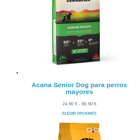
Acana Senior Dog para perros
mayores
Rango
24,90
€
-
86,90
€
de
ELEGIR OPCIONES
precios:
Este
desde
producto
24,90 €
tiene
hasta