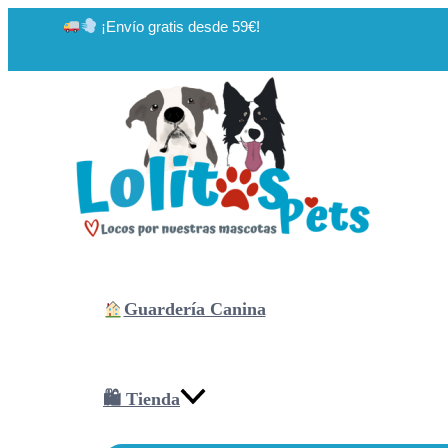
Ir
¡Envío gratis desde 59€!
al
contenido
Guardería Canina
🛍 Tienda