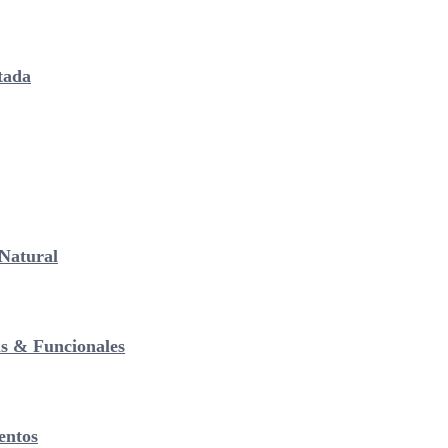
tada
Natural
as & Funcionales
entos