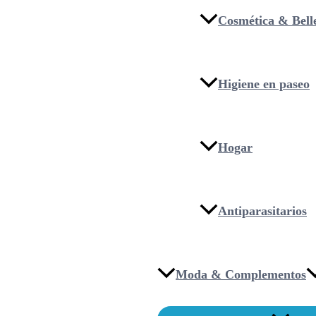
Cosmética & Bell
Higiene en paseo
Hogar
Antiparasitarios
Moda & Complementos