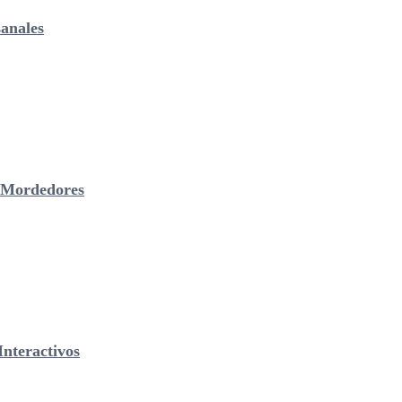
anales
& Mordedores
nteractivos