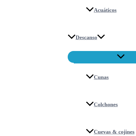
Acuáticos
Descanso
Cunas
Colchones
Cuevas & cojines