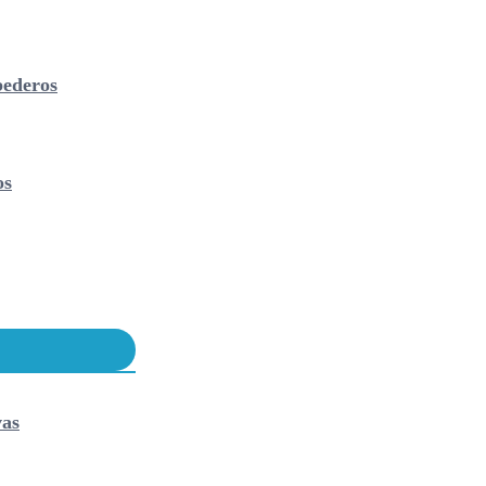
ederos
os
vas