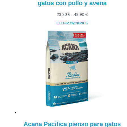
gatos con pollo y avena
Rango
23,90
€
-
49,90
€
de
ELEGIR OPCIONES
precios:
Este
desde
producto
23,90 €
tiene
hasta
múltiples
49,90 €
variantes.
Las
opciones
se
pueden
elegir
en
la
página
de
producto
Acana Pacifica pienso para gatos