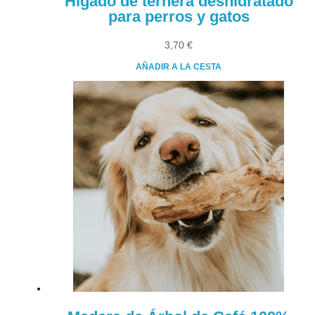
Hígado de ternera deshidratado
para perros y gatos
3,70
€
AÑADIR A LA CESTA