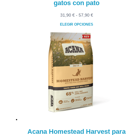
gatos con pato
Rango
31,90
€
-
57,90
€
de
ELEGIR OPCIONES
precios:
Este
desde
producto
31,90 €
tiene
hasta
múltiples
57,90 €
variantes.
Las
opciones
se
pueden
elegir
en
la
página
de
producto
Acana Homestead Harvest para