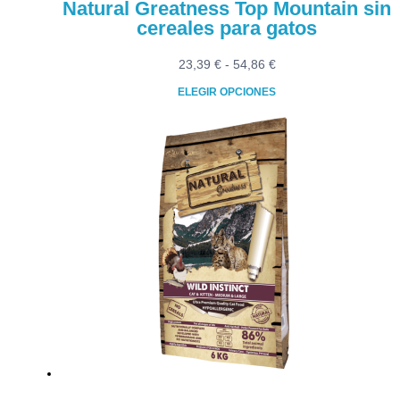
Natural Greatness Top Mountain sin
cereales para gatos
Rango
23,39
€
-
54,86
€
de
ELEGIR OPCIONES
precios:
Este
desde
producto
23,39 €
tiene
hasta
múltiples
54,86 €
variantes.
Las
opciones
se
pueden
elegir
en
la
página
de
producto