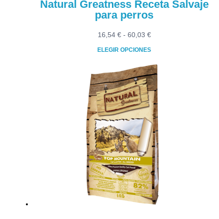
Natural Greatness Receta Salvaje
para perros
Rango
16,54
€
-
60,03
€
de
ELEGIR OPCIONES
precios:
Este
desde
producto
16,54 €
tiene
hasta
múltiples
60,03 €
variantes.
Las
opciones
se
pueden
elegir
en
la
página
de
producto