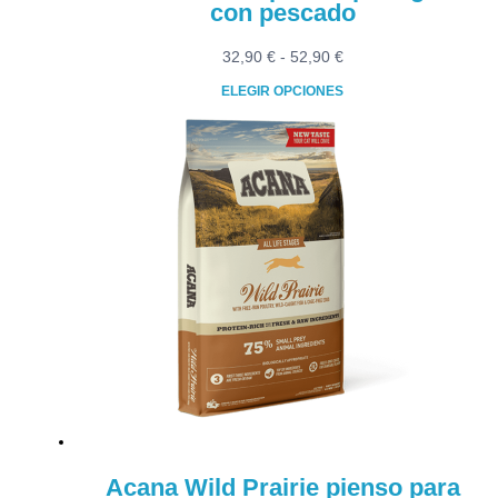
con pescado
Rango
32,90
€
-
52,90
€
de
ELEGIR OPCIONES
precios:
Este
desde
producto
32,90 €
tiene
hasta
múltiples
52,90 €
variantes.
Las
opciones
se
pueden
elegir
en
la
página
de
producto
Acana Wild Prairie pienso para