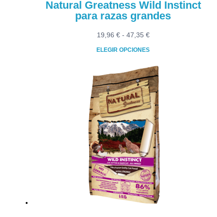
Natural Greatness Wild Instinct
para razas grandes
Rango
19,96
€
-
47,35
€
de
ELEGIR OPCIONES
precios:
Este
desde
producto
19,96 €
tiene
hasta
múltiples
47,35 €
variantes.
Las
opciones
se
pueden
elegir
en
la
página
de
producto