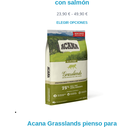
con salmón
Rango
23,90
€
-
49,90
€
de
ELEGIR OPCIONES
precios:
Este
desde
producto
23,90 €
tiene
hasta
múltiples
49,90 €
variantes.
Las
opciones
se
pueden
elegir
en
la
página
de
producto
Acana Grasslands pienso para