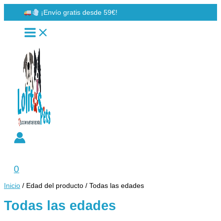
Ir
¡Envío gratis desde 59€!
al
contenido
Buscar
0
Inicio
/ Edad del producto / Todas las edades
Todas las edades