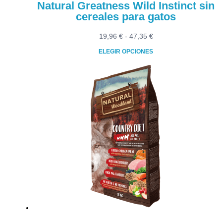
Natural Greatness Wild Instinct sin
cereales para gatos
Rango
19,96
€
-
47,35
€
de
ELEGIR OPCIONES
precios:
Este
desde
producto
19,96 €
tiene
hasta
múltiples
47,35 €
variantes.
Las
opciones
se
pueden
elegir
en
la
página
de
producto