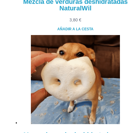
Mezcla de verduras deshidratadas
NaturalWil
3,80
€
AÑADIR A LA CESTA