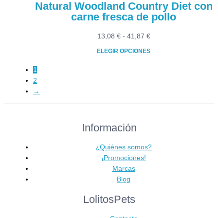
Natural Woodland Country Diet con
carne fresca de pollo
Rango
13,08
€
-
41,87
€
de
ELEGIR OPCIONES
precios:
Este
desde
1
producto
13,08 €
2
tiene
hasta
→
múltiples
41,87 €
variantes.
Las
Información
opciones
se
¿Quiénes somos?
pueden
¡Promociones!
elegir
Marcas
en
Blog
la
página
LolitosPets
de
producto