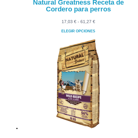
Natural Greatness Receta de
Cordero para perros
Rango
17,03
€
-
61,27
€
de
ELEGIR OPCIONES
precios:
Este
desde
producto
17,03 €
tiene
hasta
múltiples
61,27 €
variantes.
Las
opciones
se
pueden
elegir
en
la
página
de
producto