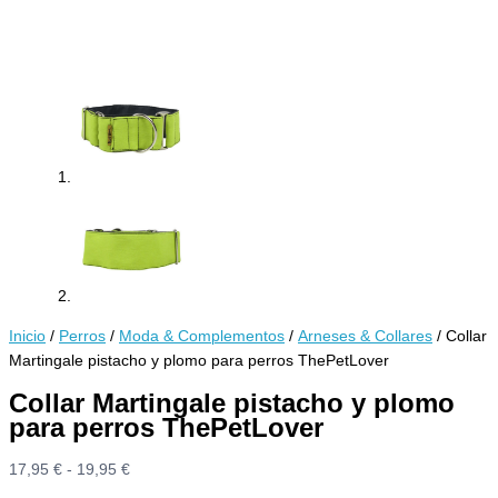
Inicio
/
Perros
/
Moda & Complementos
/
Arneses & Collares
/ Collar
Martingale pistacho y plomo para perros ThePetLover
Collar Martingale pistacho y plomo
para perros ThePetLover
Rango
17,95
€
-
19,95
€
de