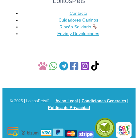
LolitosPets
elegir
en
Contacto
la
Cuidadores Caninos
página
Rincón Solidario
de
Envío y Devoluciones
producto
© 2026 | LolitosPets®
Aviso Legal
|
Condiciones Generales
|
Política de Privacidad