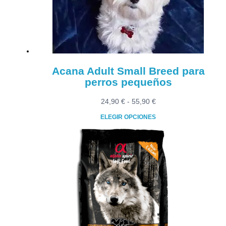
elegir
en
la
página
de
producto
Acana Adult Small Breed para
perros pequeños
Rango
24,90
€
-
55,90
€
de
ELEGIR OPCIONES
precios:
Este
desde
producto
24,90 €
tiene
hasta
múltiples
55,90 €
variantes.
Las
opciones
se
pueden