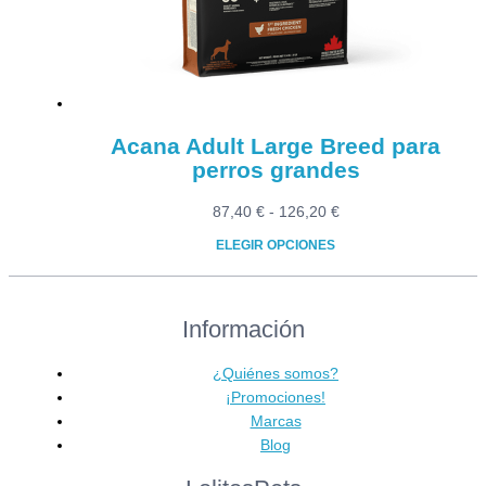
elegir
en
la
página
de
producto
Acana Adult Large Breed para
perros grandes
Rango
87,40
€
-
126,20
€
de
ELEGIR OPCIONES
precios:
Este
desde
producto
87,40 €
Información
tiene
hasta
múltiples
126,20 €
variantes.
¿Quiénes somos?
Las
¡Promociones!
opciones
Marcas
se
Blog
pueden