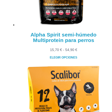
elegir
en
la
página
de
producto
Alpha Spirit semi-húmedo
Multiprotein para perros
Rango
15,70
€
-
54,90
€
de
ELEGIR OPCIONES
precios:
Este
desde
producto
15,70 €
tiene
hasta
múltiples
54,90 €
variantes.
Las
opciones
se
pueden