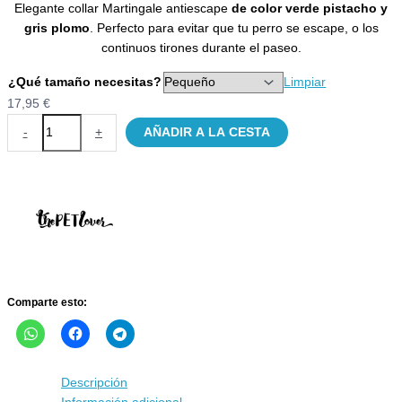
Elegante collar Martingale antiescape
de color verde pistacho y
precios:
gris plomo
. Perfecto para evitar que tu perro se escape, o los
desde
continuos tirones durante el paseo.
17,95 €
hasta
¿Qué tamaño necesitas?
Limpiar
19,95 €
17,95
€
Collar
-
+
AÑADIR A LA CESTA
Martingale
pistacho
y
plomo
para
perros
ThePetLover
cantidad
Comparte esto:
Descripción