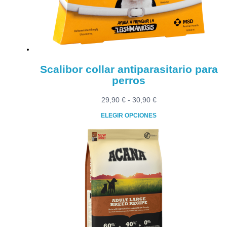
elegir
en
la
página
de
producto
Scalibor collar antiparasitario para
perros
Rango
29,90
€
-
30,90
€
de
ELEGIR OPCIONES
precios:
Este
desde
producto
29,90 €
tiene
hasta
múltiples
30,90 €
variantes.
Las
opciones
se
pueden