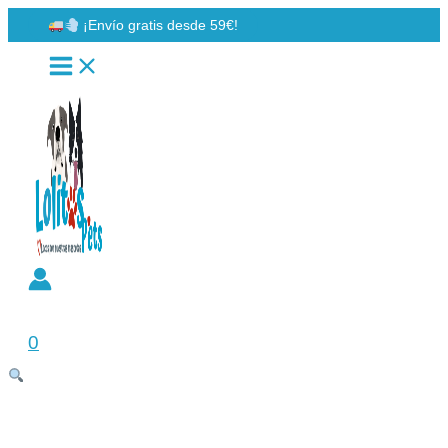
Ir
¡Envío gratis desde 59€!
al
contenido
Buscar
0