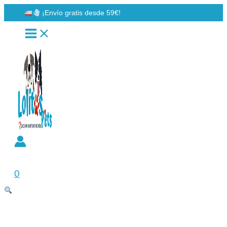
Ir
¡Envío gratis desde 59€!
al
contenido
Buscar
0