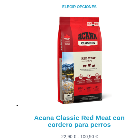
de
ELEGIR OPCIONES
precios:
Este
desde
producto
29,90 €
tiene
hasta
múltiples
30,90 €
variantes.
Las
opciones
se
pueden
elegir
en
la
página
de
producto
Acana Classic Red Meat con
cordero para perros
Rango
22,90
€
-
100,90
€