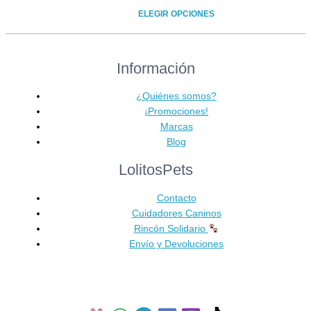
de
ELEGIR OPCIONES
precios:
Este
desde
producto
22,90 €
Información
tiene
hasta
múltiples
100,90 €
variantes.
¿Quiénes somos?
Las
¡Promociones!
opciones
Marcas
se
Blog
pueden
LolitosPets
elegir
en
Contacto
la
Cuidadores Caninos
página
Rincón Solidario
de
Envío y Devoluciones
producto