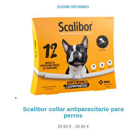
de
ELEGIR OPCIONES
precios:
Este
desde
producto
24,90 €
tiene
hasta
múltiples
54,90 €
variantes.
Las
opciones
se
pueden
elegir
en
la
página
de
producto
Scalibor collar antiparasitario para
perros
Rango
29,90
€
-
30,90
€