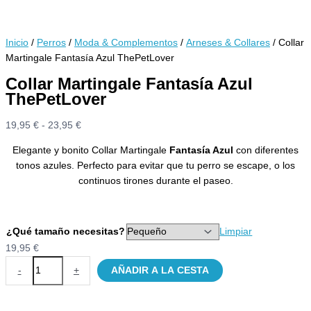
Inicio
/
Perros
/
Moda & Complementos
/
Arneses & Collares
/ Collar
Martingale Fantasía Azul ThePetLover
Collar Martingale Fantasía Azul
ThePetLover
Rango
19,95
€
-
23,95
€
de
Elegante y bonito Collar Martingale
Fantasía Azul
con diferentes
precios:
tonos azules. Perfecto para evitar que tu perro se escape, o los
desde
continuos tirones durante el paseo.
19,95 €
hasta
23,95 €
¿Qué tamaño necesitas?
Limpiar
19,95
€
Collar
-
+
AÑADIR A LA CESTA
Martingale
Fantasía
Azul