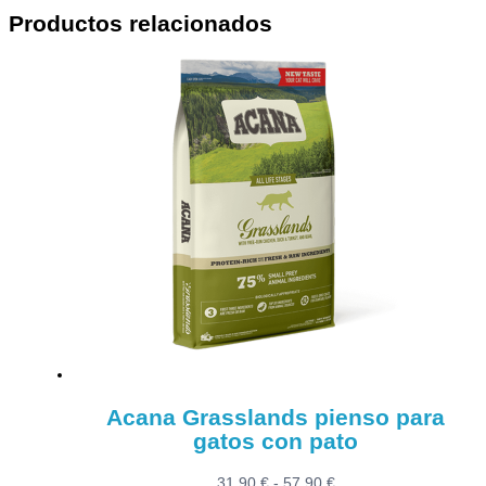
Productos relacionados
Acana Grasslands pienso para
gatos con pato
Rango
31,90
€
-
57,90
€