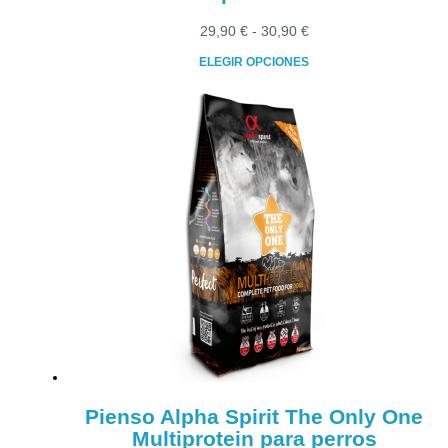
Rango
29,90
€
-
30,90
€
de
ELEGIR OPCIONES
precios:
Este
desde
producto
29,90 €
tiene
hasta
múltiples
30,90 €
variantes.
Las
opciones
se
pueden
elegir
en
la
página
de
producto
Pienso Alpha Spirit The Only One
Multiprotein para perros