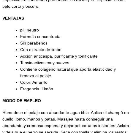
pelo corto y oscuro.
VENTAJAS
pH neutro
Fórmula concentrada
Sin parabenos
Con extracto de limón
Acción anticaspa, purificante y tonificante
Tensioactivos muy suaves
Contiene colágeno natural que aporta elasticidad y
firmeza al pelaje
Color: Amarillo
Fragancia Limón
MODO DE EMPLEO
Humedece el pelaje con abundante agua tibia. Aplica el champú en
cuello, lomo, manos y patas. Masajea hasta conseguir una
abundante y cremosa espuma y dejar actuar unos instantes. Aclara
y deja que el perro se sacuda. Seca con toalla y elimina los restos