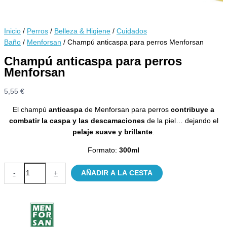
Inicio
/
Perros
/
Belleza & Higiene
/
Cuidados
Baño
/
Menforsan
/ Champú anticaspa para perros Menforsan
Champú anticaspa para perros
Menforsan
5,55
€
El champú
anticaspa
de Menforsan para perros
contribuye a
combatir la caspa y las descamaciones
de la piel… dejando el
pelaje suave y brillante
.
Formato:
300ml
Champú
-
+
AÑADIR A LA CESTA
anticaspa
para
perros
Menforsan
cantidad