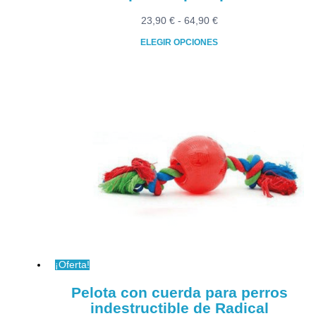
Rango
23,90
€
-
64,90
€
de
ELEGIR OPCIONES
precios:
Este
desde
producto
23,90 €
tiene
hasta
múltiples
64,90 €
variantes.
Las
opciones
se
pueden
elegir
en
la
página
¡Oferta!
de
producto
Pelota con cuerda para perros
indestructible de Radical