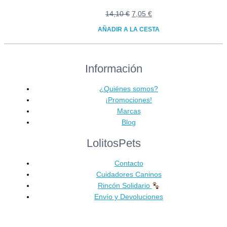
El
El
14,10
€
7,05
€
precio
precio
AÑADIR A LA CESTA
original
actual
era:
es:
14,10 €.
7,05 €.
Información
¿Quiénes somos?
¡Promociones!
Marcas
Blog
LolitosPets
Contacto
Cuidadores Caninos
Rincón Solidario
Envío y Devoluciones