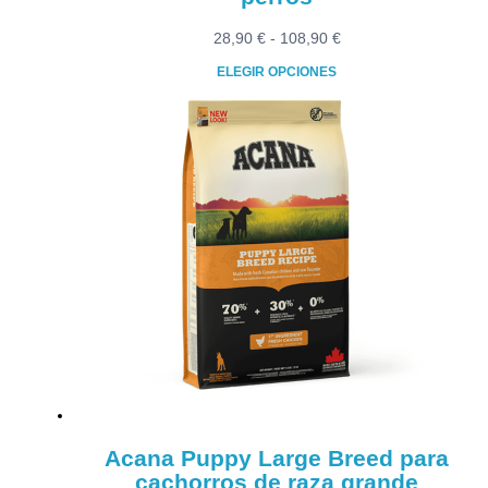
Rango
28,90
€
-
108,90
€
de
ELEGIR OPCIONES
precios:
Este
desde
producto
28,90 €
tiene
hasta
múltiples
108,90 €
variantes.
Las
opciones
se
pueden
elegir
en
la
página
de
producto
Acana Puppy Large Breed para
cachorros de raza grande