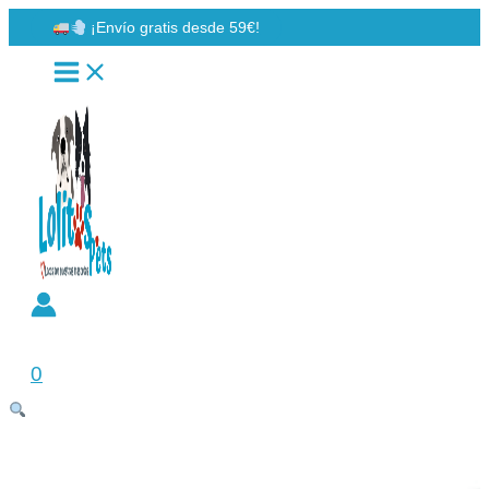
Ir
¡Envío gratis desde 59€!
al
contenido
Buscar
0