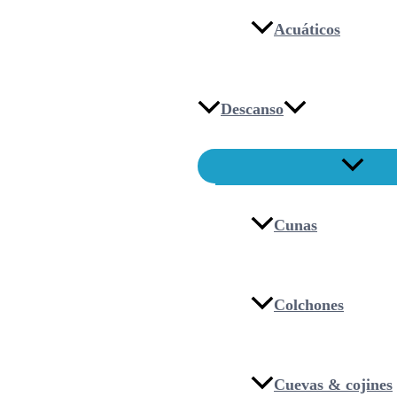
Acuáticos
Descanso
Cunas
Colchones
Cuevas & cojines