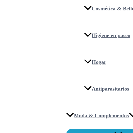
Cosmética & Bell
Higiene en paseo
Hogar
Antiparasitarios
Moda & Complementos