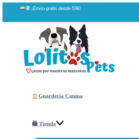
Ir
¡Envío gratis desde 59€!
al
contenido
Guardería Canina
🛍 Tienda