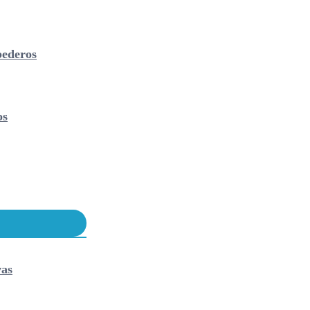
ederos
os
vas