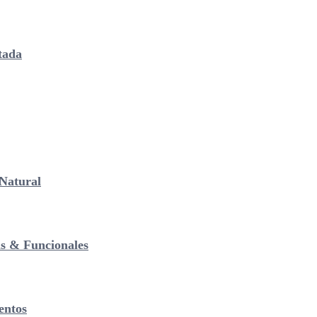
tada
Natural
as & Funcionales
entos