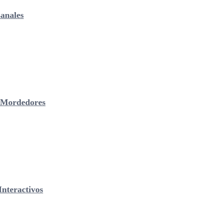
anales
& Mordedores
nteractivos