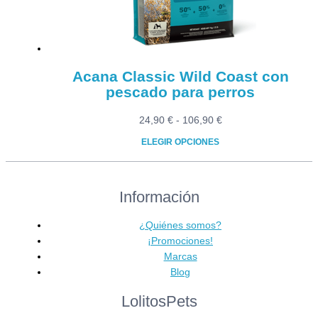
en
la
página
de
producto
Acana Classic Wild Coast con
pescado para perros
Rango
24,90
€
-
106,90
€
de
ELEGIR OPCIONES
precios:
Este
desde
producto
24,90 €
Información
tiene
hasta
múltiples
106,90 €
variantes.
¿Quiénes somos?
Las
¡Promociones!
opciones
Marcas
se
Blog
pueden
LolitosPets
elegir