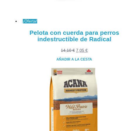
en
la
página
¡Oferta!
de
producto
Pelota con cuerda para perros
indestructible de Radical
El
El
14,10
€
7,05
€
precio
precio
AÑADIR A LA CESTA
original
actual
era:
es:
14,10 €.
7,05 €.