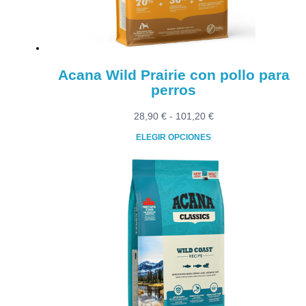
Acana Wild Prairie con pollo para
perros
Rango
28,90
€
-
101,20
€
de
ELEGIR OPCIONES
precios:
Este
desde
producto
28,90 €
tiene
hasta
múltiples
101,20 €
variantes.
Las
opciones
se
pueden
elegir