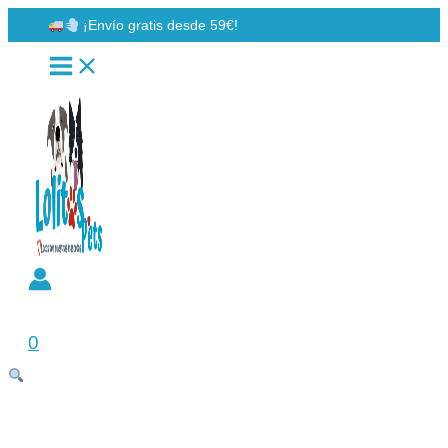
Ir
¡Envío gratis desde 59€!
al
contenido
Buscar
0