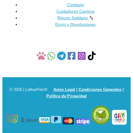
en
Contacto
la
Cuidadores Caninos
página
Rincón Solidario
de
Envío y Devoluciones
producto
© 2026 | LolitosPets®
Aviso Legal
|
Condiciones Generales
|
Política de Privacidad