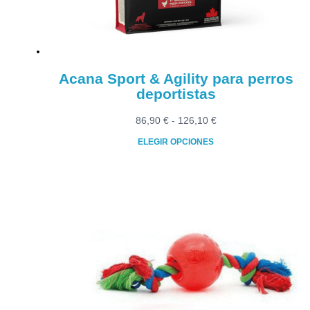
en
la
página
de
producto
Acana Sport & Agility para perros
deportistas
Rango
86,90
€
-
126,10
€
de
ELEGIR OPCIONES
precios:
Este
desde
producto
86,90 €
tiene
hasta
múltiples
126,10 €
variantes.
Las
opciones
se
pueden
elegir