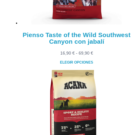
Pienso Taste of the Wild Southwest
Canyon con jabalí
Rango
16,90
€
-
69,90
€
de
ELEGIR OPCIONES
precios:
Este
desde
producto
16,90 €
tiene
hasta
múltiples
69,90 €
variantes.
Las
opciones
se
pueden
elegir