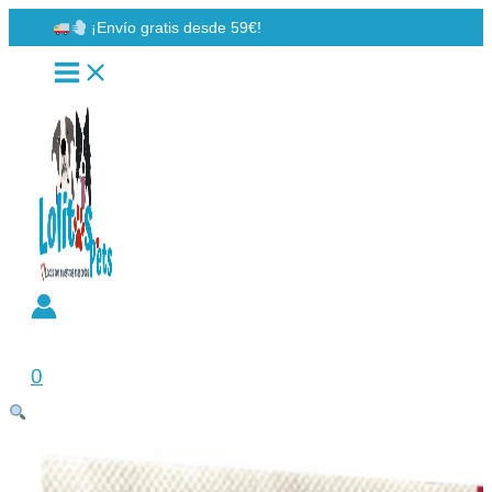
Ir
¡Envío gratis desde 59€!
al
contenido
Buscar
0