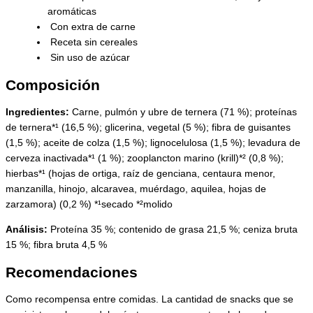
aromáticas
Con extra de carne
Receta sin cereales
Sin uso de azúcar
Composición
Ingredientes:
Carne, pulmón y ubre de ternera (71 %); proteínas
de ternera*¹ (16,5 %); glicerina, vegetal (5 %); fibra de guisantes
(1,5 %); aceite de colza (1,5 %); lignocelulosa (1,5 %); levadura de
cerveza inactivada*¹ (1 %); zooplancton marino (krill)*² (0,8 %);
hierbas*¹ (hojas de ortiga, raíz de genciana, centaura menor,
manzanilla, hinojo, alcaravea, muérdago, aquilea, hojas de
zarzamora) (0,2 %) *¹secado *²molido
Análisis:
Proteína 35 %; contenido de grasa 21,5 %; ceniza bruta
15 %; fibra bruta 4,5 %
Recomendaciones
Como recompensa entre comidas. La cantidad de snacks que se