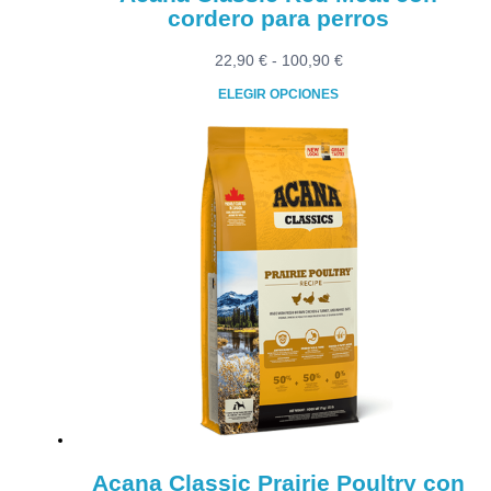
cordero para perros
Rango
22,90
€
-
100,90
€
de
ELEGIR OPCIONES
precios:
Este
desde
producto
22,90 €
tiene
hasta
múltiples
100,90 €
variantes.
Las
opciones
se
pueden
elegir
en
la
página
de
producto
Acana Classic Prairie Poultry con