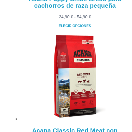
cachorros de raza pequeña
Rango
24,90
€
-
54,90
€
de
ELEGIR OPCIONES
precios:
Este
desde
producto
24,90 €
tiene
hasta
múltiples
54,90 €
variantes.
Las
opciones
se
pueden
elegir
en
la
página
de
producto
Acana Classic Red Meat con