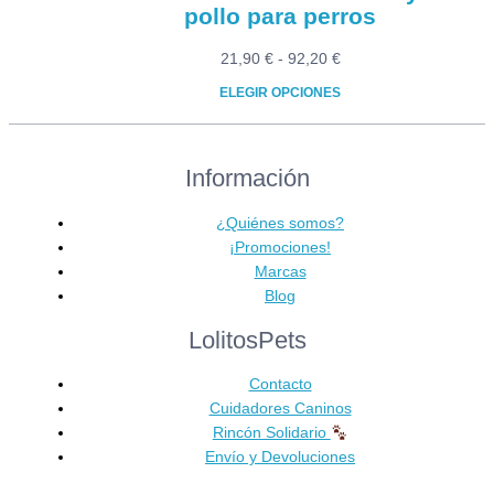
pollo para perros
Rango
21,90
€
-
92,20
€
de
ELEGIR OPCIONES
precios:
Este
desde
producto
21,90 €
Información
tiene
hasta
múltiples
92,20 €
variantes.
¿Quiénes somos?
Las
¡Promociones!
opciones
Marcas
se
Blog
pueden
LolitosPets
elegir
en
Contacto
la
Cuidadores Caninos
página
Rincón Solidario
de
Envío y Devoluciones
producto