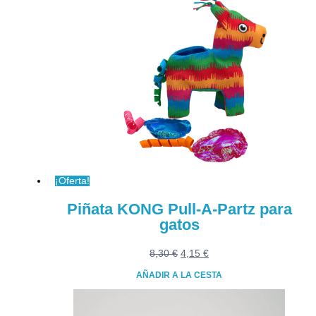
¡Oferta!
Piñata KONG Pull-A-Partz para
gatos
El
El
8,30
€
4,15
€
precio
precio
AÑADIR A LA CESTA
original
actual
era:
es:
8,30 €.
4,15 €.