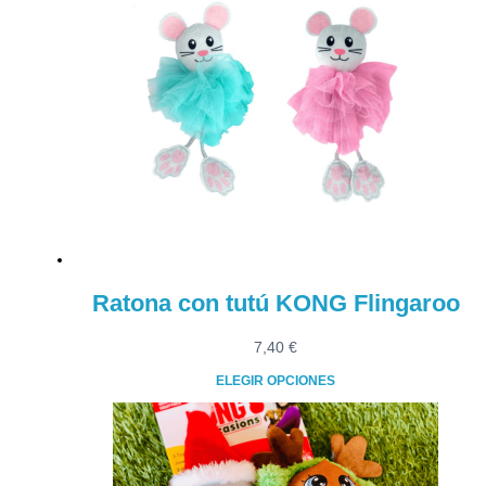
Ratona con tutú KONG Flingaroo
7,40
€
ELEGIR OPCIONES
Este
producto
tiene
múltiples