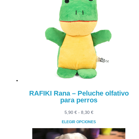
9,90 €.
4,95 €.
RAFIKI Rana – Peluche olfativo
para perros
Rango
5,90
€
-
8,30
€
de
ELEGIR OPCIONES
precios:
Este
desde
producto