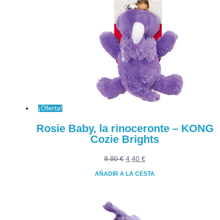
¡Oferta!
Rosie Baby, la rinoceronte – KONG
Cozie Brights
El
El
8,80
€
4,40
€
precio
precio
AÑADIR A LA CESTA
original
actual
era:
es:
8,80 €.
4,40 €.