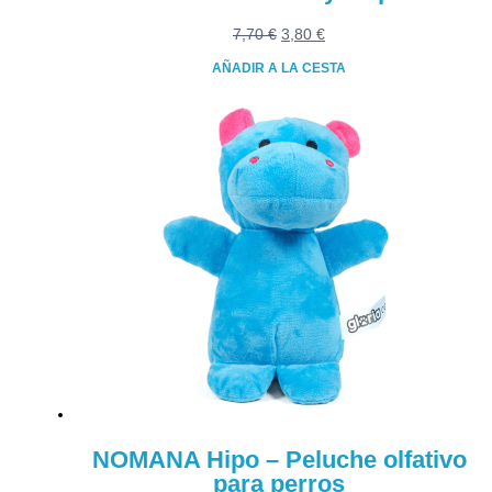
El
El
7,70
€
3,80
€
precio
precio
AÑADIR A LA CESTA
original
actual
era:
es:
7,70 €.
3,80 €.
NOMANA Hipo – Peluche olfativo
para perros