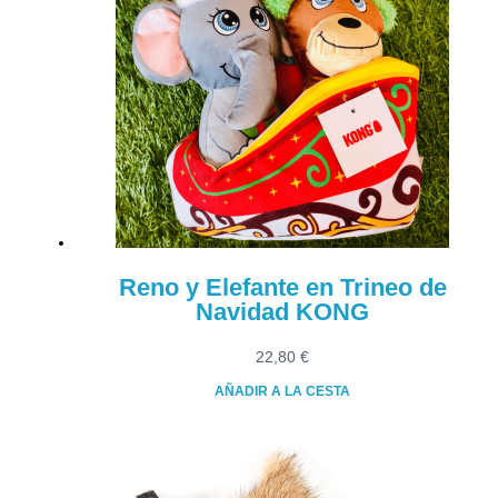
variantes.
Las
opciones
se
pueden
elegir
en
la
página
de
producto
Reno y Elefante en Trineo de
Navidad KONG
22,80
€
AÑADIR A LA CESTA