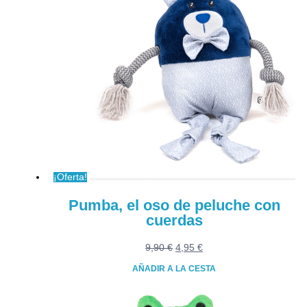
¡Oferta!
Pumba, el oso de peluche con
cuerdas
El
El
9,90
€
4,95
€
precio
precio
AÑADIR A LA CESTA
original
actual
era:
es: