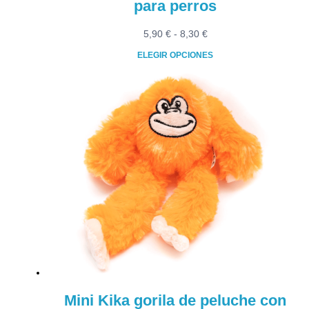
para perros
Rango
5,90
€
-
8,30
€
de
ELEGIR OPCIONES
precios:
Este
desde
producto
5,90 €
tiene
hasta
múltiples
8,30 €
variantes.
Las
opciones
se
pueden
elegir
en
la
página
de
producto
Mini Kika gorila de peluche con