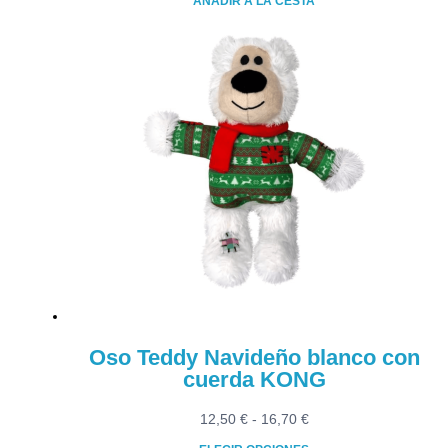
AÑADIR A LA CESTA
Oso Teddy Navideño blanco con
cuerda KONG
Rango
12,50
€
-
16,70
€
de