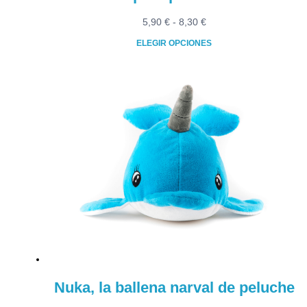
Rango
5,90
€
-
8,30
€
de
ELEGIR OPCIONES
precios:
Este
desde
producto
5,90 €
tiene
hasta
múltiples
8,30 €
variantes.
Las
opciones
se
pueden
elegir
en
la
página
de
producto
Nuka, la ballena narval de peluche