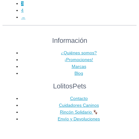
3
4
→
Información
¿Quiénes somos?
¡Promociones!
Marcas
Blog
LolitosPets
Contacto
Cuidadores Caninos
Rincón Solidario
Envío y Devoluciones