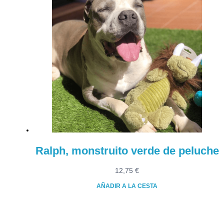
5,90 €
tiene
hasta
múltiples
8,30 €
variantes.
Las
opciones
se
pueden
elegir
en
la
página
de
producto
Ralph, monstruito verde de peluche
12,75
€
AÑADIR A LA CESTA