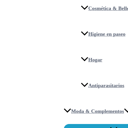
Cosmética & Bell
Higiene en paseo
Hogar
Antiparasitarios
Moda & Complementos