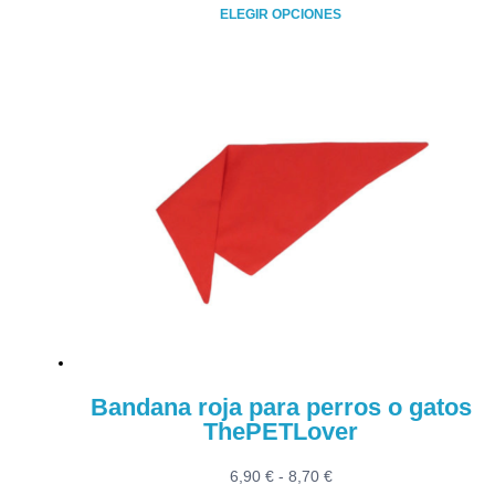
de
ELEGIR OPCIONES
precios:
Este
desde
producto
6,90 €
tiene
hasta
múltiples
8,70 €
variantes.
Las
opciones
se
pueden
elegir
en
la
página
de
producto
Bandana roja para perros o gatos
ThePETLover
Rango
6,90
€
-
8,70
€