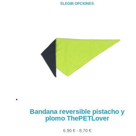
de
ELEGIR OPCIONES
precios:
Este
desde
producto
6,90 €
tiene
hasta
múltiples
8,70 €
variantes.
Las
opciones
se
pueden
elegir
en
la
página
de
producto
Bandana reversible pistacho y
plomo ThePETLover
Rango
6,90
€
-
8,70
€