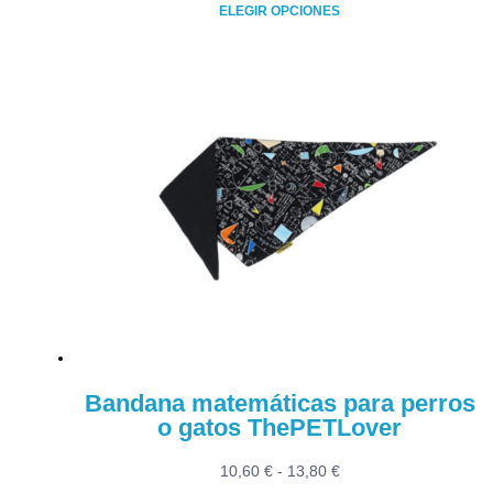
de
ELEGIR OPCIONES
precios:
Este
desde
producto
10,60 €
tiene
hasta
múltiples
13,80 €
variantes.
Las
opciones
se
pueden
elegir
en
la
página
de
producto
Bandana matemáticas para perros
o gatos ThePETLover
Rango
10,60
€
-
13,80
€