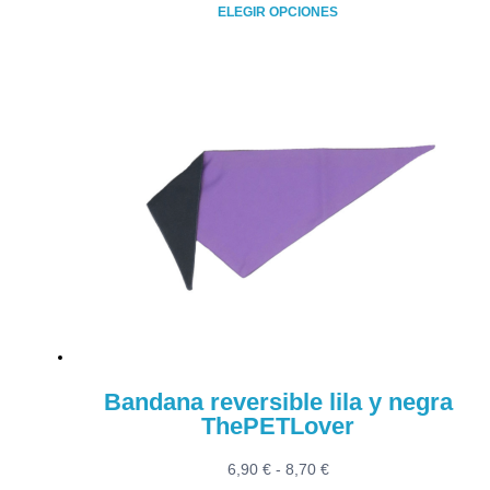
de
ELEGIR OPCIONES
precios:
Este
desde
producto
10,60 €
tiene
hasta
múltiples
13,80 €
variantes.
Las
opciones
se
pueden
elegir
en
la
página
de
producto
Bandana reversible lila y negra
ThePETLover
Rango
6,90
€
-
8,70
€