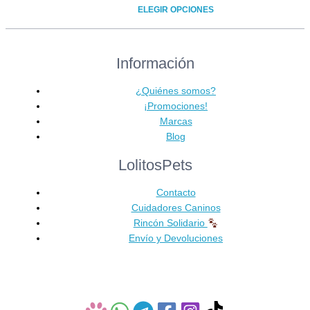
de
ELEGIR OPCIONES
precios:
Este
desde
producto
6,90 €
Información
tiene
hasta
múltiples
8,70 €
variantes.
¿Quiénes somos?
Las
¡Promociones!
opciones
Marcas
se
Blog
pueden
LolitosPets
elegir
en
Contacto
la
Cuidadores Caninos
página
Rincón Solidario
de
Envío y Devoluciones
producto