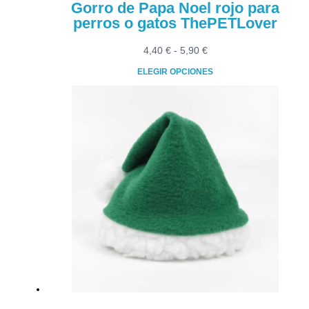
Gorro de Papa Noel rojo para
perros o gatos ThePETLover
Rango
4,40
€
-
5,90
€
de
ELEGIR OPCIONES
precios:
Este
desde
producto
4,40 €
tiene
hasta
múltiples
5,90 €
variantes.
Las
opciones
se
pueden
elegir
en
la
página
de
producto