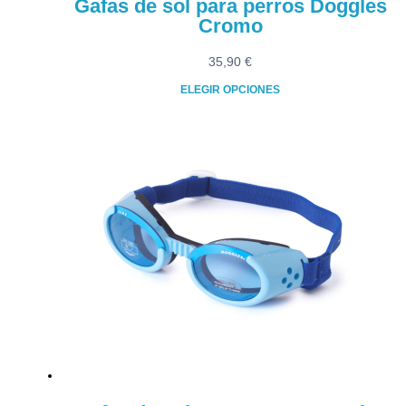
Gafas de sol para perros Doggles
Cromo
35,90
€
ELEGIR OPCIONES
Este
producto
tiene
múltiples
variantes.
Las
opciones
se
pueden
elegir
en
la
página
de
producto