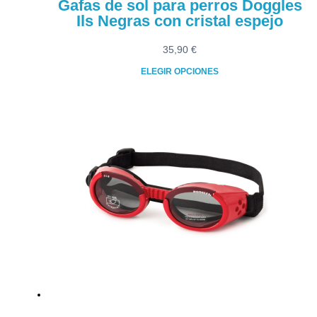
Gafas de sol para perros Doggles
Ils Negras con cristal espejo
35,90
€
ELEGIR OPCIONES
Este
producto
tiene
múltiples
variantes.
Las
opciones
se
pueden
elegir
en
la
página
de
producto