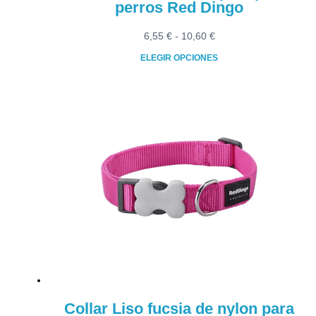
perros Red Dingo
Rango
6,55
€
-
10,60
€
de
ELEGIR OPCIONES
precios:
Este
desde
producto
6,55 €
tiene
hasta
múltiples
10,60 €
variantes.
Las
opciones
se
pueden
elegir
en
la
página
de
producto
Collar Liso fucsia de nylon para