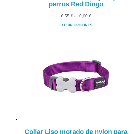
perros Red Dingo
Rango
6,55
€
-
10,60
€
de
ELEGIR OPCIONES
precios:
Este
desde
producto
6,55 €
tiene
hasta
múltiples
10,60 €
variantes.
Las
opciones
se
pueden
elegir
en
la
página
de
producto
Collar Liso morado de nylon para