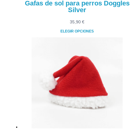
Gafas de sol para perros Doggles
Silver
35,90
€
ELEGIR OPCIONES
Este
producto
tiene
múltiples
variantes.
Las
opciones
se
pueden
elegir
en
la
página
de
producto