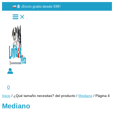
Ir
¡Envío gratis desde 59€!
al
contenido
Buscar
0
Inicio
/ ¿Qué tamaño necesitas? del producto /
Mediano
/ Página 4
Mediano