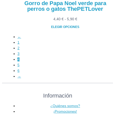
Gorro de Papa Noel verde para
perros o gatos ThePETLover
Rango
4,40
€
-
5,90
€
de
ELEGIR OPCIONES
precios:
Este
desde
←
producto
4,40 €
1
tiene
hasta
2
múltiples
5,90 €
3
variantes.
4
Las
5
opciones
6
se
→
pueden
elegir
en
Información
la
página
¿Quiénes somos?
de
¡Promociones!
producto