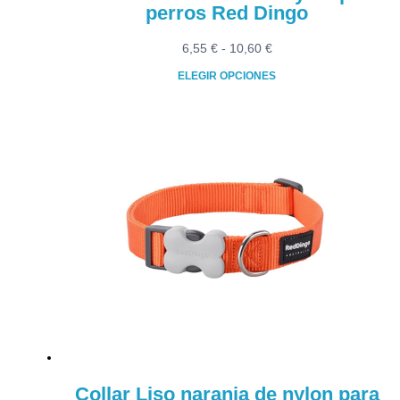
perros Red Dingo
Rango
6,55
€
-
10,60
€
de
ELEGIR OPCIONES
precios:
Este
desde
producto
6,55 €
tiene
hasta
múltiples
10,60 €
variantes.
Las
opciones
se
pueden
elegir
en
la
página
de
producto
Collar Liso naranja de nylon para