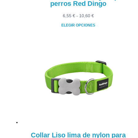
perros Red Dingo
Rango
6,55
€
-
10,60
€
de
ELEGIR OPCIONES
precios:
Este
desde
producto
6,55 €
tiene
hasta
múltiples
10,60 €
variantes.
Las
opciones
se
pueden
elegir
en
la
página
de
producto
Collar Liso lima de nylon para