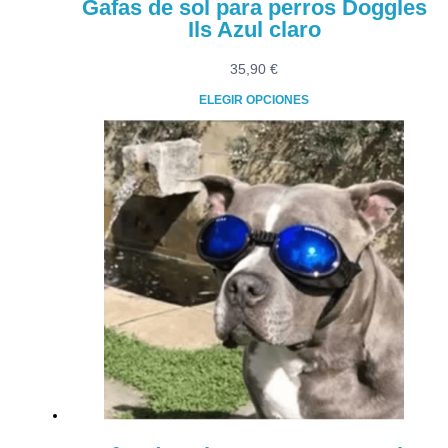
Gafas de sol para perros Doggles
Ils Azul claro
35,90
€
ELEGIR OPCIONES
Este
producto
tiene
múltiples
variantes.
Las
opciones
se
pueden
elegir
en
la
página
de
producto