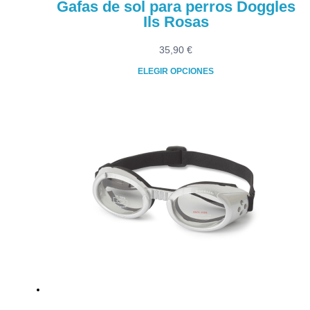
Gafas de sol para perros Doggles
Ils Rosas
35,90
€
ELEGIR OPCIONES
Este
producto
tiene
múltiples
variantes.
Las
opciones
se
pueden
elegir
en
la
página
de
producto