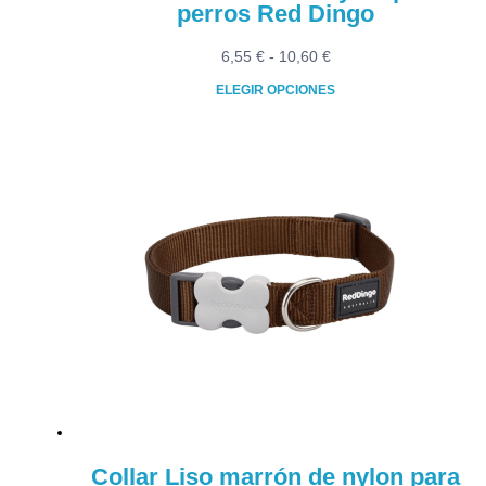
perros Red Dingo
Rango
6,55
€
-
10,60
€
de
ELEGIR OPCIONES
precios:
Este
desde
producto
6,55 €
tiene
hasta
múltiples
10,60 €
variantes.
Las
opciones
se
pueden
elegir
en
la
página
de
producto
Collar Liso marrón de nylon para