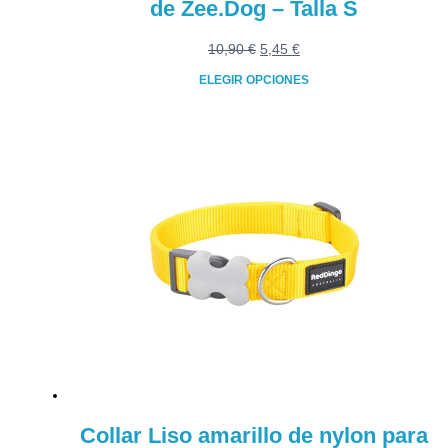
de Zee.Dog – Talla S
El
El
10,90
€
5,45
€
precio
precio
ELEGIR OPCIONES
original
actual
Este
era:
es:
producto
10,90 €.
5,45 €.
tiene
múltiples
variantes.
Las
opciones
se
pueden
elegir
en
la
página
de
producto
Collar Liso amarillo de nylon para