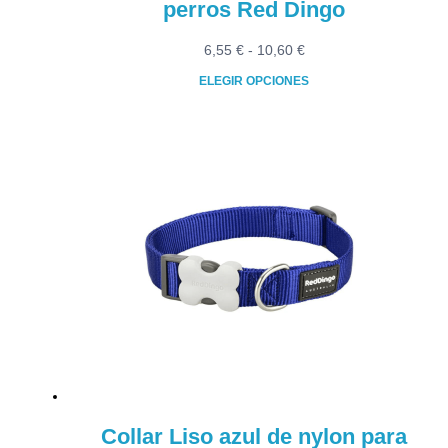
perros Red Dingo
Rango
6,55
€
-
10,60
€
de
ELEGIR OPCIONES
precios:
Este
desde
producto
6,55 €
tiene
hasta
múltiples
10,60 €
variantes.
Las
opciones
se
pueden
elegir
en
la
página
de
producto
Collar Liso azul de nylon para