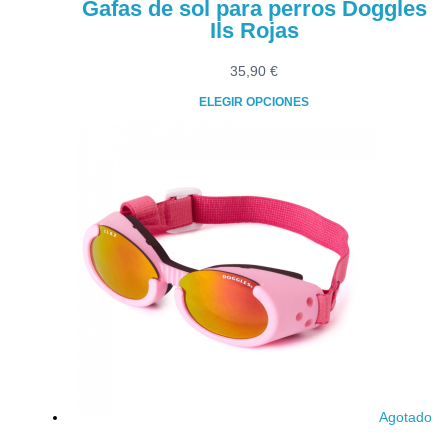
Gafas de sol para perros Doggles
Ils Rojas
35,90
€
ELEGIR OPCIONES
Este
producto
tiene
múltiples
variantes.
Las
opciones
se
pueden
elegir
en
la
página
de
Agotado
producto