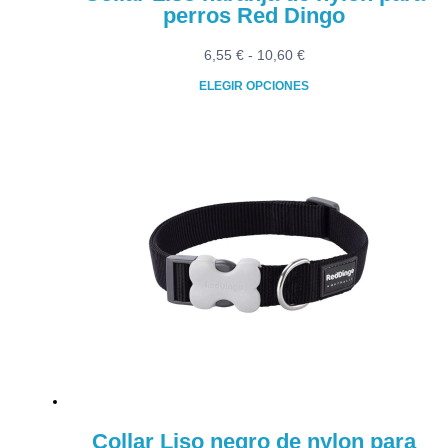
perros Red Dingo
Rango
6,55
€
-
10,60
€
de
ELEGIR OPCIONES
precios:
Este
desde
producto
6,55 €
tiene
hasta
múltiples
10,60 €
variantes.
Las
opciones
se
pueden
elegir
en
la
página
de
producto
Collar Liso negro de nylon para