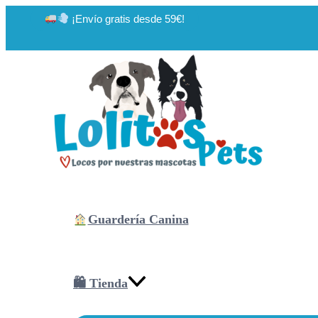
Ir
¡Envío gratis desde 59€!
al
contenido
Guardería Canina
🛍 Tienda