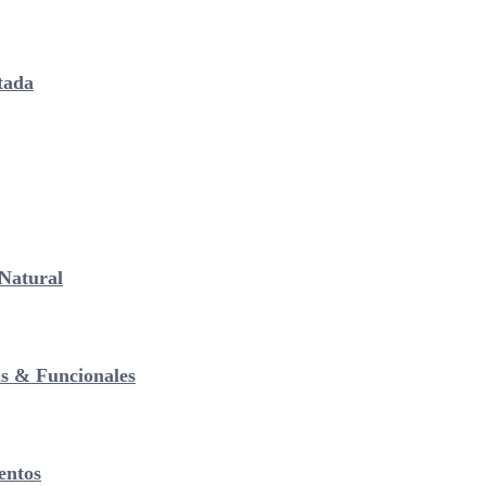
tada
Natural
as & Funcionales
entos