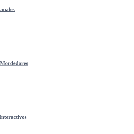
anales
& Mordedores
nteractivos