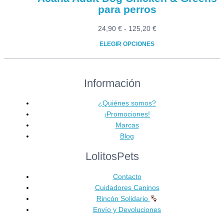
para perros
Rango
24,90
€
-
125,20
€
de
ELEGIR OPCIONES
precios:
Este
desde
producto
24,90 €
Información
tiene
hasta
múltiples
125,20 €
variantes.
¿Quiénes somos?
Las
¡Promociones!
opciones
Marcas
se
Blog
pueden
LolitosPets
elegir
en
Contacto
la
Cuidadores Caninos
página
Rincón Solidario
de
Envío y Devoluciones
producto