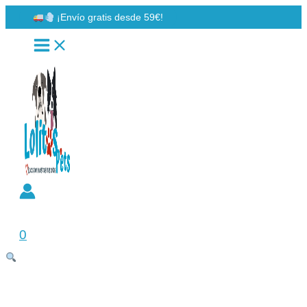
Ir
¡Envío gratis desde 59€!
al
contenido
Buscar
0