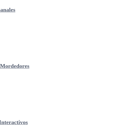
anales
& Mordedores
nteractivos