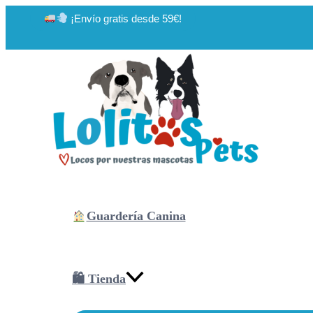
Ir
¡Envío gratis desde 59€!
al
contenido
Guardería Canina
🛍 Tienda