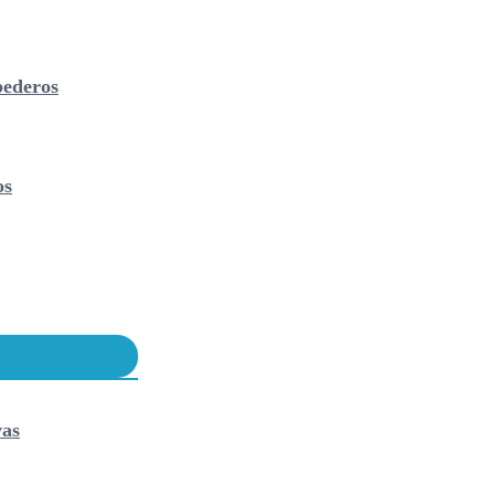
ederos
os
vas