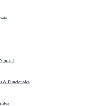
tada
Natural
as & Funcionales
entos