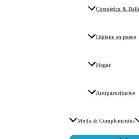
Cosmética & Bell
Higiene en paseo
Hogar
Antiparasitarios
Moda & Complementos