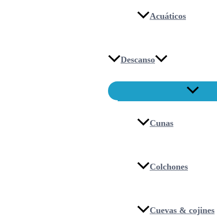
Acuáticos
Descanso
Cunas
Colchones
Cuevas & cojines