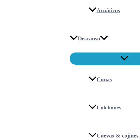
Acuáticos
Descanso
Cunas
Colchones
Cuevas & cojines