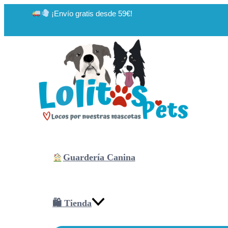
Ir
¡Envío gratis desde 59€!
al
contenido
Guardería Canina
🛍 Tienda