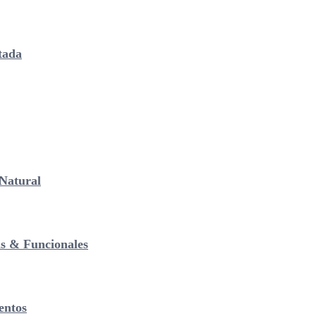
tada
Natural
as & Funcionales
entos