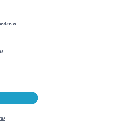
ederos
os
vas