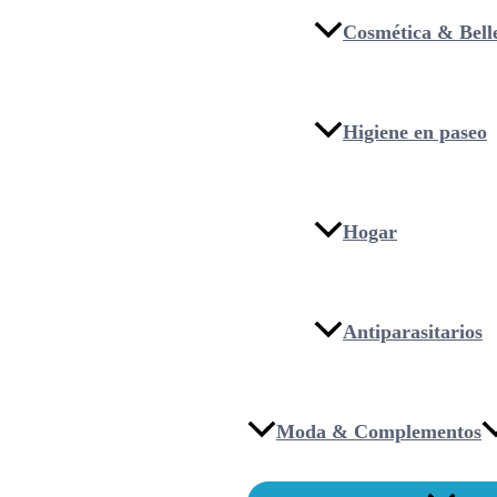
Cosmética & Bell
Higiene en paseo
Hogar
Antiparasitarios
Moda & Complementos