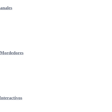
anales
& Mordedores
nteractivos